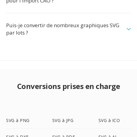
pour l'import CAO ?
Puis-je convertir de nombreux graphiques SVG
par lots ?
Conversions prises en charge
SVG à PNG
SVG à JPG
SVG à ICO
SVG à DXF
SVG à PDF
SVG à AI