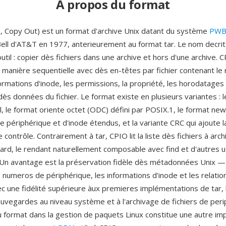
À propos du format
, Copy Out) est un format d'archive Unix datant du système
PWB
Bell d'AT&T en 1977, anterieurement au format tar. Le nom decrit 
'outil : copier dès fichiers dans une archive et hors d'une archive.
de manière sequentielle avec dès en-têtes par fichier contenant l
nformations d'inode, les permissions, la propriété, les horodatages e
s dès données du fichier. Le format existe en plusieurs variantes : 
al, le format oriente octet (ODC) défini par POSIX.1, le format n
périphérique et d'inode étendus, et la variante CRC qui ajoute la
ontrôle. Contrairement à tar, CPIO lit la liste dès fichiers à arc
ard, le rendant naturellement composable avec find et d'autres uti
. Un avantage est la préservation fidèle dès métadonnées Unix 
 numeros de périphérique, les informations d'inode et les relation
c une fidélité supérieure àux premieres implémentations de tar, 
uvegardes au niveau système et à l'archivage de fichiers de peri
du format dans la gestion de paquets Linux constitue une autre i