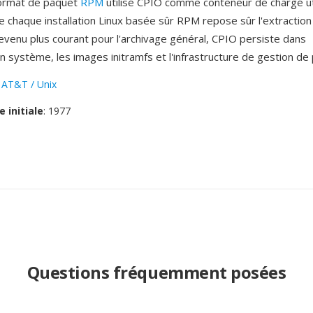
 format de paquet
RPM
utilisé CPIO comme conteneur de chargé uti
ue chaque installation Linux basée sûr RPM repose sûr l'extractio
devenu plus courant pour l'archivage général, CPIO persiste dans
on système, les images initramfs et l'infrastructure de gestion de
:
AT&T / Unix
e initiale
: 1977
Questions fréquemment posées