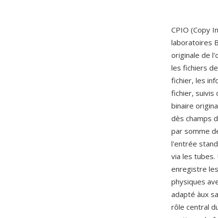
CPIO (Copy In
laboratoires 
originale de l
les fichiers 
fichier, les i
fichier, suivi
binaire origin
dès champs de 
par somme de c
l'entrée stand
via les tubes
enregistre les
physiques ave
adapté àux sa
rôle central 