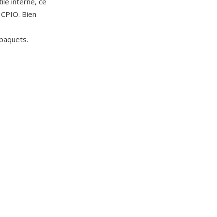
le interne, ce
n CPIO. Bien
 paquets.