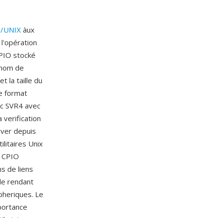
/UNIX
àux
l'opération
 CPIO stocké
e nom de
t la taille du
le format
ewc SVR4 avec
 verification
hiver depuis
litaires Unix
— CPIO
s de liens
le rendant
pheriques. Le
mportance