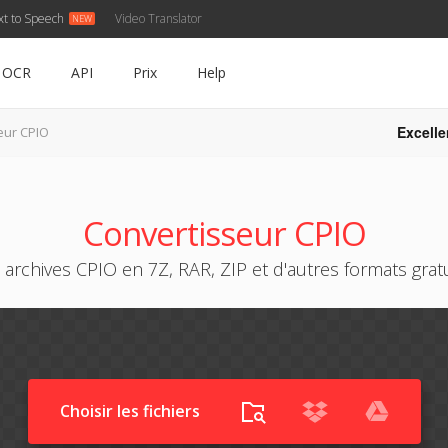
xt to Speech
Video Translator
OCR
API
Prix
Help
Excelle
eur CPIO
Convertisseur CPIO
 archives CPIO en 7Z, RAR, ZIP et d'autres formats grat
Choisir les fichiers