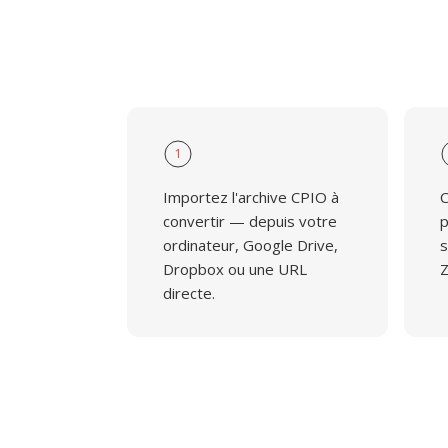
1
Importez l'archive CPIO à
C
convertir — depuis votre
p
ordinateur, Google Drive,
s
Dropbox ou une URL
Z
directe.