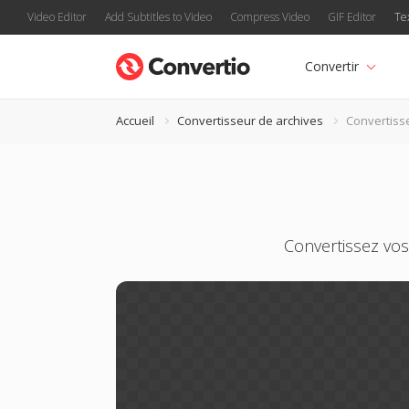
Video Editor
Add Subtitles to Video
Compress Video
GIF Editor
Te
Convertir
Accueil
Convertisseur de archives
Convertiss
Convertissez vos