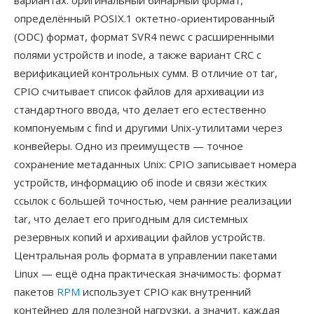
вариантах: оригинальный бинарный формат,
определённый POSIX.1 октетно-ориентированный
(ODC) формат, формат SVR4 newc с расширенными
полями устройств и inode, а также вариант CRC с
верификацией контрольных сумм. В отличие от tar,
CPIO считывает список файлов для архивации из
стандартного ввода, что делает его естественно
компонуемым с find и другими Unix-утилитами через
конвейеры. Одно из преимуществ — точное
сохранение метаданных Unix: CPIO записывает номера
устройств, информацию об inode и связи жёстких
ссылок с большей точностью, чем ранние реализации
tar, что делает его пригодным для системных
резервных копий и архивации файлов устройств.
Центральная роль формата в управлении пакетами
Linux — ещё одна практическая значимость: формат
пакетов
RPM
использует CPIO как внутренний
контейнер для полезной нагрузки, а значит, каждая