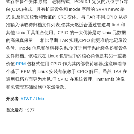
式存在多个变体:原始二进制格式、POSIX.1 定义的八位字节导
向(ODC)格式、具有扩展设备和 inode 字段的 SVR4 newc 格
式,以及添加校验和验证的 CRC 变体。与 TAR 不同,CPIO 从标
准输入读取待归档文件列表,使其天然适合通过管道与 find 和
其他 Unix 工具组合使用。CPIO 的一大优势是对 Unix 元数据
的高保真保留 — 相比早期 TAR 实现,CPIO 能更准确地记录设
备号、inode 信息和硬链接关系,使其适用于系统级备份和设备
文件归档。该格式在 Linux 包管理中的核心角色是其另一重要
价值:
RPM
包格式使用 CPIO 作为其内部载荷容器,这意味着每
个基于 RPM 的 Linux 安装都依赖于 CPIO 解压。虽然 TAR 在
通用归档方面更为常见,但 CPIO 在系统管理、initramfs 映像
和包管理基础设施中依然活跃。
开发者
:
AT&T / Unix
首次发布
: 1977