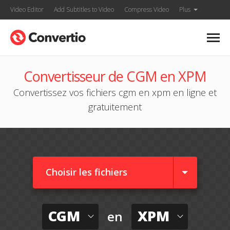
Video Editor
Add Subtitles to Video
Compress Video
Plus
Convertisseur de CGM en XPM
Convertissez vos fichiers cgm en xpm en ligne et
gratuitement
Choisir les fichiers
CGM
XPM
en