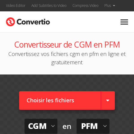
Video Editor
Add Subtitles to Video
Compress Video
Plus
Convertisseur de CGM en PFM
Convertissez vos fichiers cgm en pfm en ligne et
gratuitement
Choisir les fichiers
CGM
PFM
en