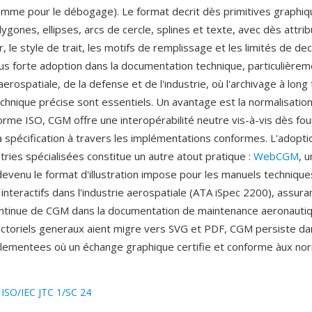
'homme pour le débogage). Le format decrit dès primitives graphiq
lygones, ellipses, arcs de cercle, splines et texte, avec dès attri
r, le style de trait, les motifs de remplissage et les limités de 
lus forte adoption dans la documentation technique, particulièrem
aerospatiale, de la defense et de l'industrie, où l'archivage à lon
 technique précise sont essentiels. Un avantage est la normalisati
orme ISO, CGM offre une interopérabilité neutre vis-à-vis dès fou
la spécification à travers les implémentations conformes. L'adopt
tries spécialisées constitue un autre atout pratique :
WebCGM
, 
evenu le format d'illustration impose pour les manuels technique
interactifs dans l'industrie aerospatiale (ATA iSpec 2200), assuran
ntinue de CGM dans la documentation de maintenance aeronautiq
ectoriels generaux aient migre vers SVG et PDF, CGM persiste da
glementees où un échange graphique certifie et conforme àux no
:
ISO/IEC JTC 1/SC 24