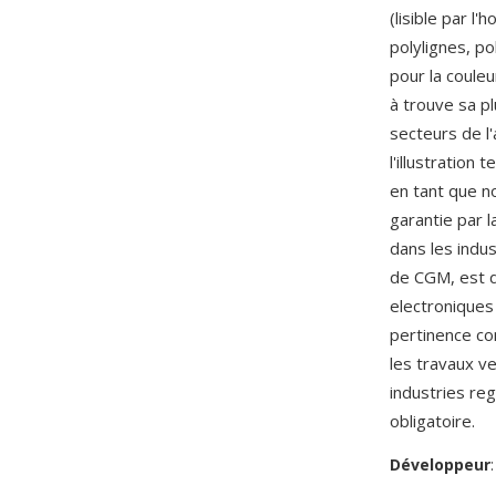
(lisible par l
polylignes, po
pour la couleu
à trouve sa p
secteurs de l'
l'illustration
en tant que n
garantie par 
dans les indus
de CGM, est d
electroniques 
pertinence co
les travaux v
industries re
obligatoire.
Développeur