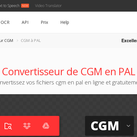
xt to Speech
Video Translator
OCR
API
Prix
Help
Excelle
eur CGM
CGM à PAL
Convertisseur de CGM en PAL
nvertissez vos fichiers cgm en pal en ligne et gratuitem
CGM