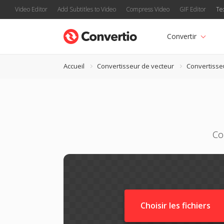
Video Editor
Add Subtitles to Video
Compress Video
GIF Editor
Te
Convertir
Accueil
Convertisseur de vecteur
Convertiss
Co
Choisir les fichiers