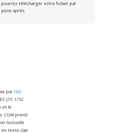
pourrez télécharger votre fichier pal
juste après
nie par
ISO
IEC JTC 1/SC
 et le
xte. CGM prend
on textuelle
 en texte clair