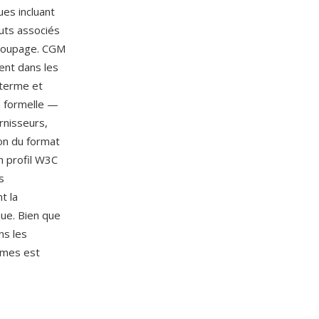
ues incluant
buts associés
decoupage. CGM
ent dans les
g terme et
on formelle —
rnisseurs,
ion du format
un profil W3C
s
t la
ue. Bien que
ns les
rmes est