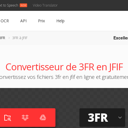
xt to Speech
Video Translator
OCR
API
Prix
Help
Excelle
3FR
3FR à JFIF
Convertisseur de 3FR en JFIF
onvertissez vos fichiers 3fr en jfif en ligne et gratuiteme
3FR