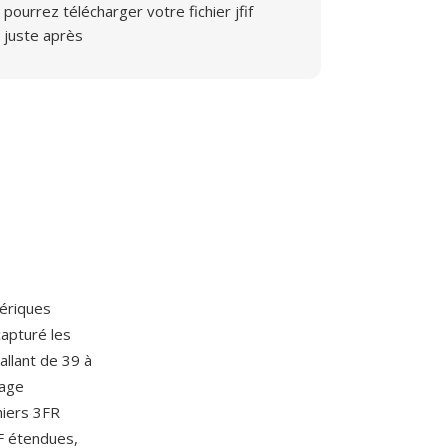
pourrez télécharger votre fichier jfif
juste après
mériques
capturé les
llant de 39 à
lage
hiers 3FR
F étendues,