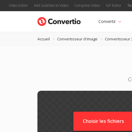
Video Editor
Add Subtitles to Video
Compress Video
GIF Editor
Te
Convertir
Accueil
Convertisseur d'image
Convertisseur 
C
Choisir les fichiers