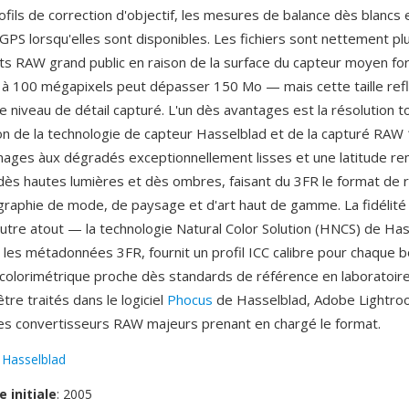
rofils de correction d'objectif, les mesures de balance dès blancs 
PS lorsqu'elles sont disponibles. Les fichiers sont nettement pl
ts RAW grand public en raison de la surface du capteur moyen f
 à 100 mégapixels peut dépasser 150 Mo — mais cette taille ref
re niveau de détail capturé. L'un dès avantages est la résolution t
son de la technologie de capteur Hasselblad et de la capturé RAW 
mages àux dégradés exceptionnellement lisses et une latitude r
dès hautes lumières et dès ombres, faisant du 3FR le format de 
graphie de mode, de paysage et d'art haut de gamme. La fidélité
autre atout — la technologie Natural Color Solution (HNCS) de Has
les métadonnées 3FR, fournit un profil ICC calibre pour chaque bo
 colorimétrique proche dès standards de référence en laboratoire.
re traités dans le logiciel
Phocus
de Hasselblad, Adobe Lightro
es convertisseurs RAW majeurs prenant en chargé le format.
:
Hasselblad
e initiale
: 2005