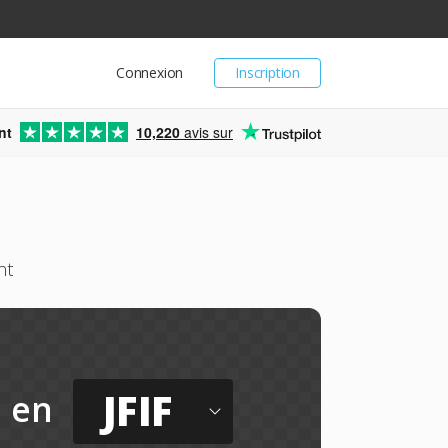
Connexion
Inscription
nt
10,220
avis sur
nt
JFIF
en