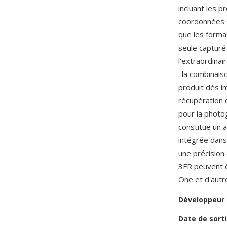
incluant les p
coordonnées G
que les forma
seule capturé
l'extraordinai
: la combinai
produit dès i
récupération 
pour la photo
constitue un 
intégrée dans 
une précision
3FR peuvent êt
One et d'autr
Développeur
Date de sorti