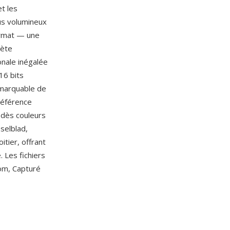
et les
us volumineux
ormat — une
lète
onale inégalée
16 bits
emarquable de
référence
 dès couleurs
selblad,
itier, offrant
 Les fichiers
om, Capturé