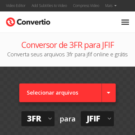
Video Editor
Add Subtitles to Video
Compress Video
Mais
Conversor de 3FR para JFIF
Converta seus arquivos 3fr para jfif online e grátis
Selecionar arquivos
3FR
JFIF
para