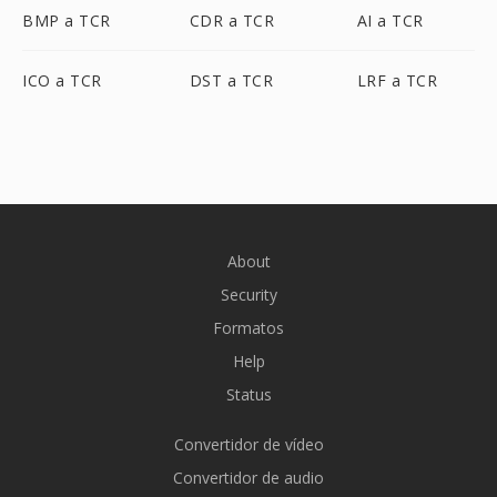
BMP a TCR
CDR a TCR
AI a TCR
ICO a TCR
DST a TCR
LRF a TCR
About
Security
Formatos
Help
Status
Convertidor de vídeo
Convertidor de audio