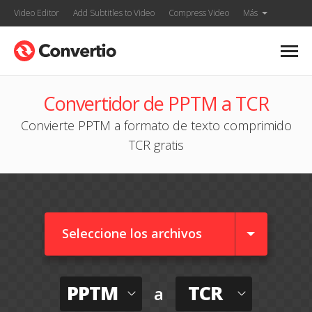
Video Editor
Add Subtitles to Video
Compress Video
Más
Convertidor de PPTM a TCR
Convierte PPTM a formato de texto comprimido
TCR gratis
Seleccione los archivos
PPTM
TCR
a