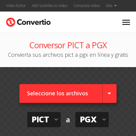
Video Editor
Add Subtitles to Video
Compress Video
Más
Conversor PICT a PGX
Convierta sus archivos pict a pgx en línea y gratis
Seleccione los archivos
PICT
PGX
a