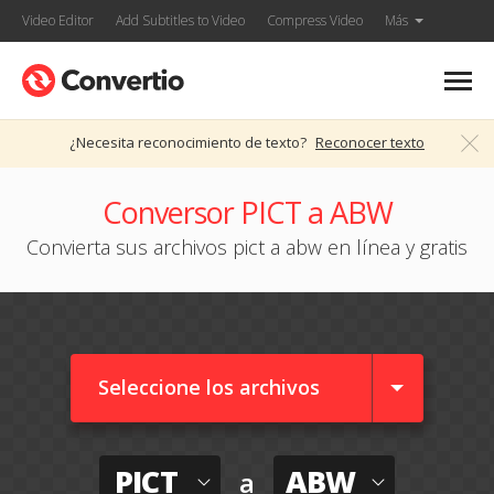
Video Editor
Add Subtitles to Video
Compress Video
Más
¿Necesita reconocimiento de texto?
Reconocer texto
Conversor PICT a ABW
Convierta sus archivos pict a abw en línea y gratis
Seleccione los archivos
PICT
ABW
a