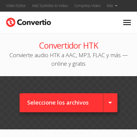
Video Editor
Add Subtitles to Video
Compress Video
Más
Convertidor HTK
Convierte audio HTK a AAC, MP3, FLAC y más —
online y gratis
Seleccione los archivos