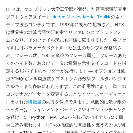
HTKは、ケンブリッジ大学工学部が開発した音声認識研究用
ソフトウェアスイート
Hidden Markov Model Toolkit
のネイ
ティブ波形コンテナです。1993年に初めて配布され、HTK
は世界中の計算言語学研究室でリファレンスプラットフォー
ムとなり、そのファイル形式も同様に広まりました。各ファ
イルにはパラメータベクトルまたは生のサンプルが格納さ
れ、フレーム数、100 ns単位のフレーム周期、フレームあた
りのバイト数、およびデータの種類を示すタイプコードを指
定する12バイトのヘッダーが先行します — オプションは波
形PCMからメル周波数ケプストラム係数やフィルタバンクエ
ネルギーまで多岐にわたります。この汎用性により、単一の
コンテナがパーサーを変更することなくソースオーディオと
抽出された
特徴量
の両方を保持できます。意図的に最小限の
ヘッダーはアラインメントパディングやオプションチャンク
を避け、C、Python、MATLABから数行のバイナリI/Oで簡
単に読み取れます。HTKの持続的な関連性を支える3つの利
点は、HTKトレーニングおよび認識パイプラインとの緊密な