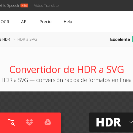
xt to Speech
Video Translator
OCR
API
Precio
Help
Excelente
de HDR
HDR a SVG
Convertidor de HDR a SVG
HDR a SVG — conversión rápida de formatos en línea
HDR