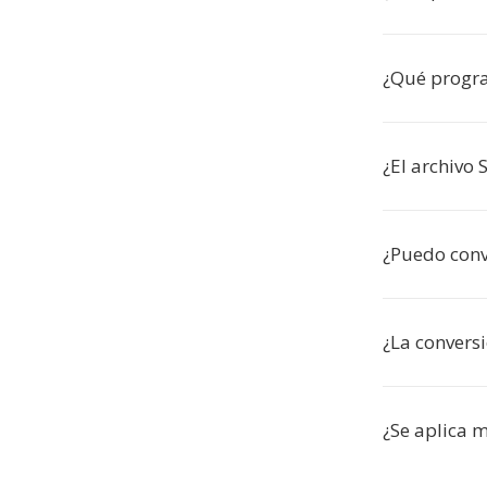
¿Qué progra
¿El archivo 
¿Puedo conve
¿La convers
¿Se aplica 