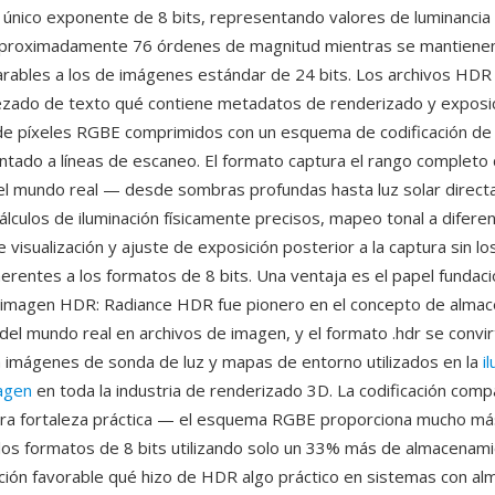
único exponente de 8 bits, representando valores de luminancia 
aproximadamente 76 órdenes de magnitud mientras se mantiene
rables a los de imágenes estándar de 24 bits. Los archivos HD
zado de texto qué contiene metadatos de renderizado y exposic
de píxeles RGBE comprimidos con un esquema de codificación de 
entado a líneas de escaneo. El formato captura el rango completo 
l mundo real — desde sombras profundas hasta luz solar direc
álculos de iluminación físicamente precisos, mapeo tonal a difere
 visualización y ajuste de exposición posterior a la captura sin lo
erentes a los formatos de 8 bits. Una ventaja es el papel fundaci
 imagen HDR: Radiance HDR fue pionero en el concepto de almac
del mundo real en archivos de imagen, y el formato .hdr se convirt
 imágenes de sonda de luz y mapas de entorno utilizados en la
i
agen
en toda la industria de renderizado 3D. La codificación comp
tra fortaleza práctica — el esquema RGBE proporciona mucho má
los formatos de 8 bits utilizando solo un 33% más de almacenam
lación favorable qué hizo de HDR algo práctico en sistemas con a