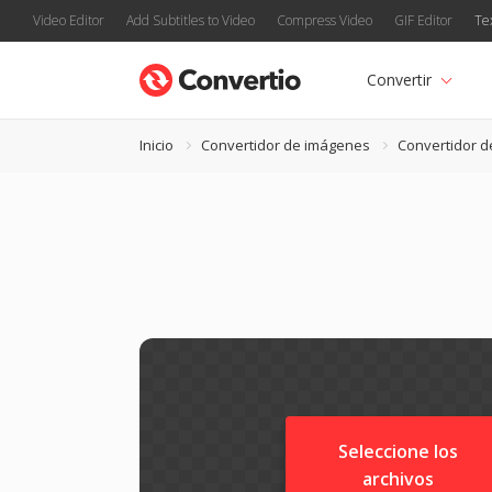
Video Editor
Add Subtitles to Video
Compress Video
GIF Editor
Te
Convertir
Inicio
Convertidor de imágenes
Convertidor 
Seleccione los
archivos