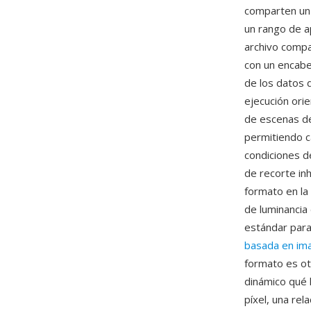
comparten un 
un rango de 
archivo compa
con un encabe
de los datos 
ejecución ori
de escenas de
permitiendo c
condiciones de
de recorte inh
formato en la
de luminancia 
estándar para
basada en im
formato es o
dinámico qué 
píxel, una re