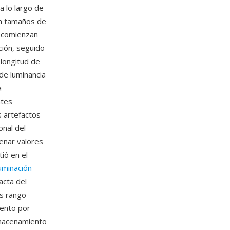
a lo largo de
n tamaños de
R comienzan
ión, seguido
longitud de
de luminancia
ta —
ntes
s artefactos
onal del
enar valores
ió en el
luminación
acta del
s rango
iento por
lmacenamiento