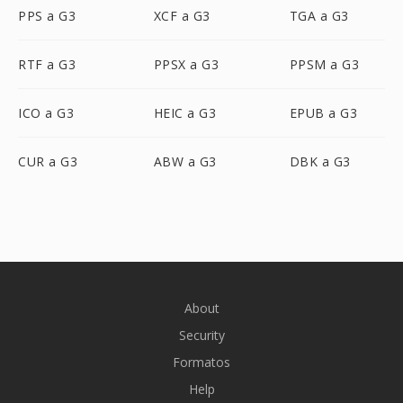
PPS a G3
XCF a G3
TGA a G3
RTF a G3
PPSX a G3
PPSM a G3
ICO a G3
HEIC a G3
EPUB a G3
CUR a G3
ABW a G3
DBK a G3
About
Security
Formatos
Help