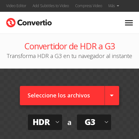
Video Editor
Add Subtitles to Video
Compress Video
Más
Convertidor de HDR a G3
Transforma HDR a G3 en tu navegador al instante
Seleccione los archivos
HDR
G3
a