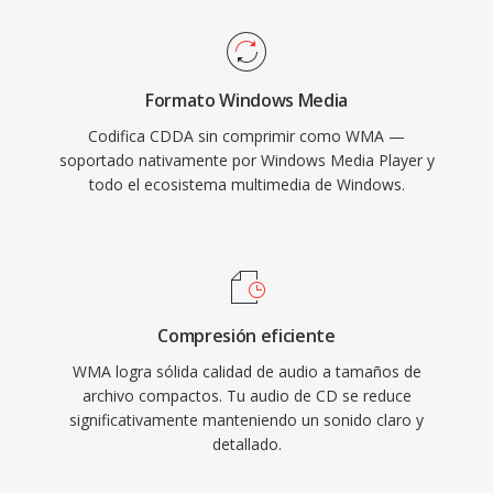
esa era. La codificación y decodificación se
manejan nativamente en Windows, sin requerir
software de terceros para la reproducción en
Formato Windows Media
cualquier máquina Windows. El soporte
Codifica CDDA sin comprimir como WMA —
multiplataforma ha mejorado a través de
soportado nativamente por Windows Media Player y
bibliotecas como FFmpeg y GStreamer,
todo el ecosistema multimedia de Windows.
aunque WMA sigue siendo menos
universalmente compatible qué MP3 o AAC en
dispositivos qué no son de Microsoft. El
formato aún aparece en bibliotecas de medios
heredados, aunque los códecs más nuevos lo
Compresión eficiente
han reemplazado en gran medida para
WMA logra sólida calidad de audio a tamaños de
streaming y uso portátil.
archivo compactos. Tu audio de CD se reduce
significativamente manteniendo un sonido claro y
detallado.