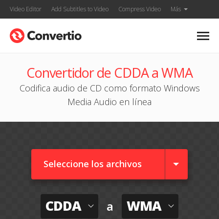
Video Editor
Add Subtitles to Video
Compress Video
Más
Convertidor de CDDA a WMA
Codifica audio de CD como formato Windows
Media Audio en línea
Seleccione los archivos
CDDA
WMA
a