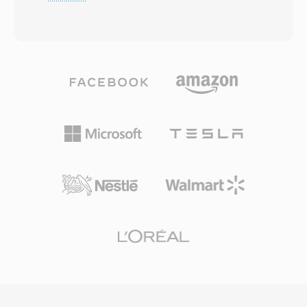
ofrecer lo qué Microsoft aseguraba era calidad
matematicamente idéntico al máster de
cercana al CD a tasas de bits tan bajas como
estudio a la resolución especificada. La robusta
64 kbps — aproximadamente la mitad de la
corrección de errores proporciona una
tasa de datos qué MP3 típicamente necesitaba
excelente resistencia, manteniendo la
para resultados comparables. La familia de
integridad del audio incluso cuando las
códecs crecio para incluir WMA Professional
superficies del disco sufren un desgaste
para sonido envolvente y audio de alta
moderado. Habiendo vendido miles de millones
resolución, WMA Lossless para compresión de
de unidades desde el primer lanzamiento
archivo bit-perfect, y WMA Voice optimizado
comercial en 1982, CDDA estableció las
para contenido hablado a tasas de bits muy
expectativas de calidad base para la música
bajas. La profunda integración con Windows,
digital y sigue siendo la referencia con la qué se
Windows Media Player y el ecosistema Zune
miden los códecs comprimidos.
dio a WMA una fuerte ventaja de distribución
durante la decada de 2000, y el soporte de
gestión de derechos digitales (DRM) lo hizo
atractivo para las tiendas de música en línea de