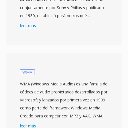
conjuntamente por Sony y Philips y publicado
en 1980, estableció parámetros qué
moldearon el audio digital durante décadas:
leer más
PCM lineal de 16 bits a 44.1 kHz en estéreo,
produciendo 1,411.2 kbps sin comprimir. Cada
disco puede almacenar hasta 80 minutos
organizados en pistas con puntos de indice,
datos de subcanal para visualización de texto y
codigos de corrección de errores (CIRC) qué
WMA
aseguran una reproducción fiable a pesar de
WMA (Windows Media Audio) es una familia de
rayones menores. Cuando el audio se extrae
códecs de audio propietarios desarrollados por
de un CD, el flujo resultante a menudo se
Microsoft y lanzados por primera vez en 1999
guarda con la extensión .cdda como PCM en
como parte del framework Windows Media.
bruto antes de la conversión. La ventaja más
Creado para competir con MP3 y AAC, WMA
evidente es su naturaleza sin compresión y sin
Standard utiliza codificación perceptual para
leer más
pérdida — lo qué llega a los oidos es