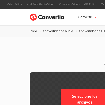
Video Editor
Add Subtitles to Video
Compress Video
GIF Editor
Te
Convertir
Inicio
Convertidor de audio
Convertidor de C
Seleccione los
archivos