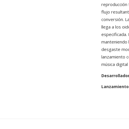
reproducción 
flujo resulta
conversión. L
llega a los o
especificada.
manteniendo la
desgaste mod
lanzamiento c
música digita
Desarrollado
Lanzamiento 