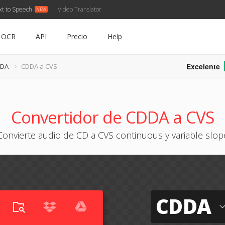
xt to Speech
Video Translator
OCR
API
Precio
Help
Excelente
DDA
CDDA a CVS
Convertidor de CDDA a CVS
Convierte audio de CD a CVS continuously variable slop
CDDA