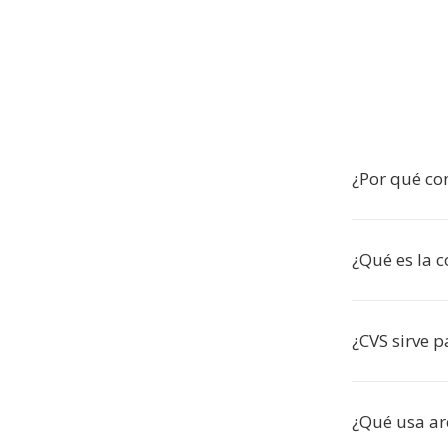
¿Por qué co
¿Qué es la c
¿CVS sirve 
¿Qué usa ar