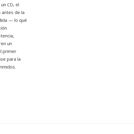
 un CD, el
 antes de la
dida — lo qué
ción
tencia,
ren un
l primer
se para la
rimidos.