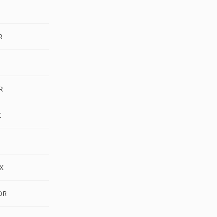
X
R
3
R
C
F
X
DR