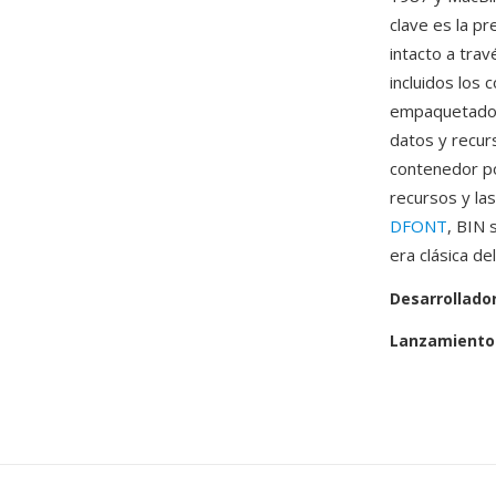
clave es la pr
intacto a tra
incluidos los 
empaquetado en
datos y recur
contenedor po
recursos y la
DFONT
, BIN 
era clásica de
Desarrollado
Lanzamiento 