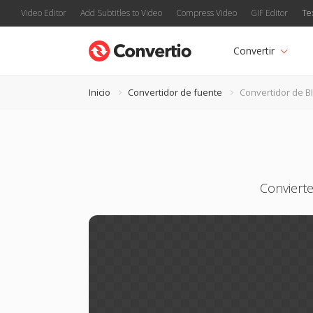
Video Editor
Add Subtitles to Video
Compress Video
GIF Editor
Te
Convertir
Inicio
Convertidor de fuente
Convertidor de B
Convierte