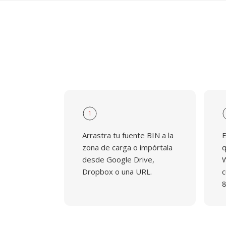
1
Arrastra tu fuente BIN a la
E
zona de carga o impórtala
q
desde Google Drive,
W
Dropbox o una URL.
c
8