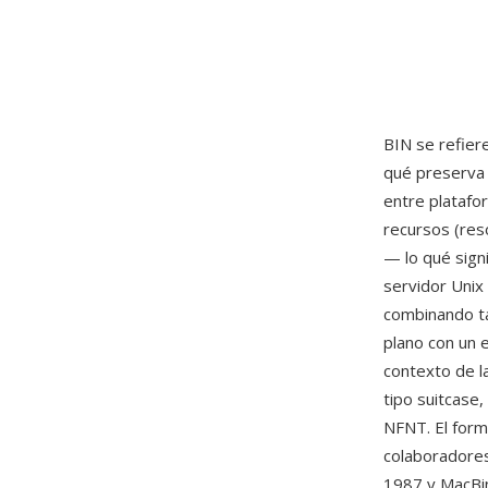
BIN se refier
qué preserva 
entre platafor
recursos (res
— lo qué sign
servidor Unix
combinando ta
plano con un 
contexto de l
tipo suitcase
NFNT. El form
colaboradores
1987 y MacBin