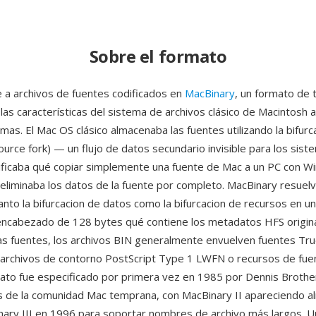
Sobre el formato
e a archivos de fuentes codificados en
MacBinary
, un formato de 
las características del sistema de archivos clásico de Macintosh 
mas. El Mac OS clásico almacenaba las fuentes utilizando la bifurc
ource fork) — un flujo de datos secundario invisible para los sis
ificaba qué copiar simplemente una fuente de Mac a un PC con W
 eliminaba los datos de la fuente por completo. MacBinary resuel
nto la bifurcacion de datos como la bifurcacion de recursos en un
encabezado de 128 bytes qué contiene los metadatos HFS origina
as fuentes, los archivos BIN generalmente envuelven fuentes T
, archivos de contorno PostScript Type 1 LWFN o recursos de fu
ato fue especificado por primera vez en 1985 por Dennis Brothe
 de la comunidad Mac temprana, con MacBinary II apareciendo a
ary III en 1996 para soportar nombres de archivo más largos. U