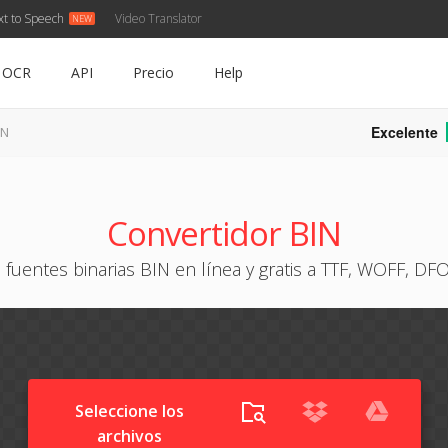
xt to Speech
Video Translator
OCR
API
Precio
Help
Excelente
IN
Convertidor BIN
 fuentes binarias BIN en línea y gratis a TTF, WOFF, D
Seleccione los
archivos