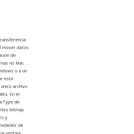
transferencia
al mover datos
acion de
temas no Mac
indows o a un
ve esto
 único archivo
les. En el
rueType de
entes bitmap
rs y
lrededor de
na ventaja