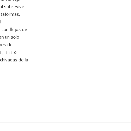
nal sobrevive
lataformas,
l
 con flujos de
an un solo
nes de
F, TTF o
chivadas de la