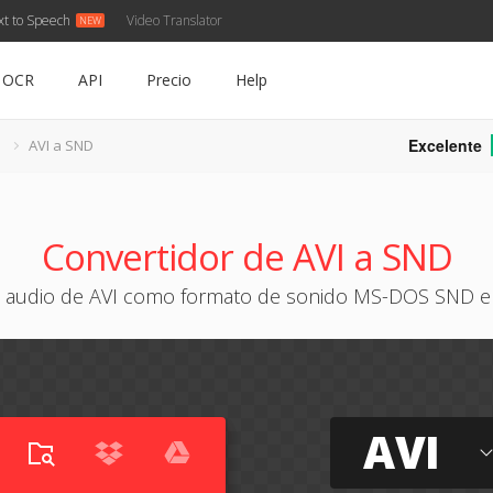
xt to Speech
Video Translator
OCR
API
Precio
Help
Excelente
I
AVI a SND
Convertidor de AVI a SND
e audio de AVI como formato de sonido MS-DOS SND en
AVI