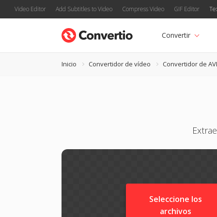
Video Editor
Add Subtitles to Video
Compress Video
GIF Editor
Te
Convertir
Inicio
Convertidor de vídeo
Convertidor de AV
Extra
Seleccione los
archivos