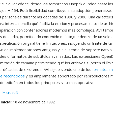
 cualquier códec, desde los tempranos Cinepak e Indeo hasta l
lujos H.264. Está flexibilidad contribuyo a su adopción generaliza
personales durante las décadas de 1990 y 2000. Una caracteris
ra interna sencilla qué facilita la edición y procesamiento de archi
omparacion con contenedores modernos más complejos. AVI tamb
os de audio, permitiendo contenido multilingue dentro de un solo a
pecificación original tiene limitaciones, incluyendo un límite de 
GB en implementaciones antiguas y la ausencia de soporte nativo
bles o formatos de subtítulos avanzados. Las extensiones OpenD
imitación de tamaño permitiendo qué los archivos superen el límite
r décadas de existencia, AVI sigue siendo uno de los
formatos m
te reconocidos
y es ampliamente soportado por reproductores m
de edición en todos los principales sistemas operativos.
r
:
Microsoft
inicial
: 10 de noviembre de 1992