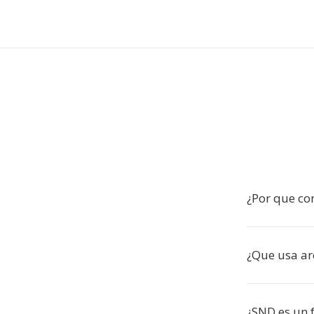
¿Por que con
¿Que usa ar
¿SND es un 