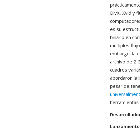
prácticamente
DivX, Xvid y f
computadores 
es su estructu
binario en c
múltiples fluj
embargo, la es
archivo de 2 
cuadros varia
abordaron la l
pesar de tene
universalmen
herramientas 
Desarrollado
Lanzamiento 