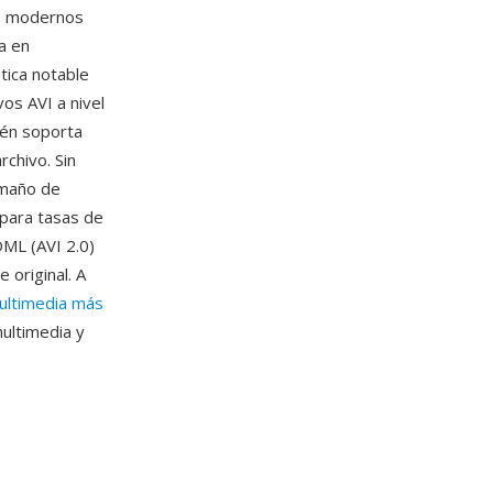
os modernos
da en
tica notable
vos AVI a nivel
ién soporta
rchivo. Sin
tamaño de
 para tasas de
ML (AVI 2.0)
 original. A
ultimedia más
ultimedia y