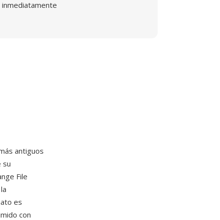
inmediatamente
 más antiguos
 su
nge File
la
mato es
imido con