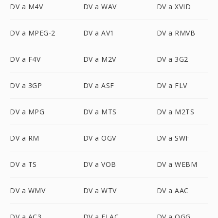
DV a M4V
DV a WAV
DV a XVID
DV a MPEG-2
DV a AV1
DV a RMVB
DV a F4V
DV a M2V
DV a 3G2
DV a 3GP
DV a ASF
DV a FLV
DV a MPG
DV a MTS
DV a M2TS
DV a RM
DV a OGV
DV a SWF
DV a TS
DV a VOB
DV a WEBM
DV a WMV
DV a WTV
DV a AAC
DV a AC3
DV a FLAC
DV a OGG