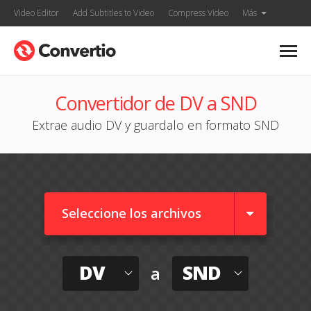
Video Editor
Add Subtitles to Video
Compress Video
Más
Convertidor de DV a SND
Extrae audio DV y guardalo en formato SND
Seleccione los archivos
DV
SND
a