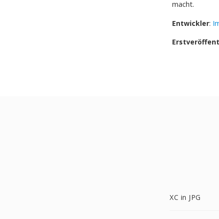
macht.
Entwickler
:
I
Erstveröffen
XC in JPG