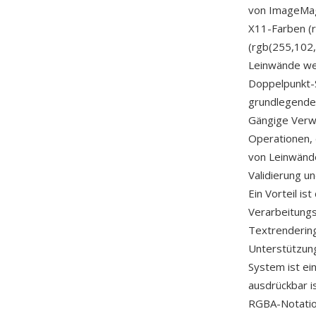
von ImageMag
X11-Farben (r
(rgb(255,102,
Leinwände wer
Doppelpunkt-S
grundlegende 
Gängige Verw
Operationen, 
von Leinwände
Validierung u
Ein Vorteil i
Verarbeitungs
Textrendering
Unterstützun
System ist ei
ausdrückbar i
RGBA-Notation