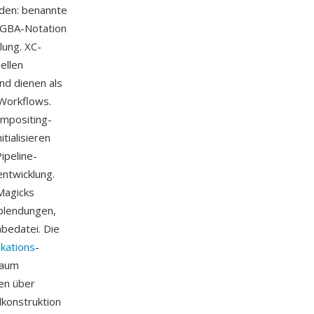
den: benannte
/RGBA-Notation
lung. XC-
ellen
nd dienen als
Workflows.
mpositing-
ialisieren
ipeline-
entwicklung.
eMagicks
rblendungen,
bedatei. Die
ikations
-
raum
ben über
dkonstruktion