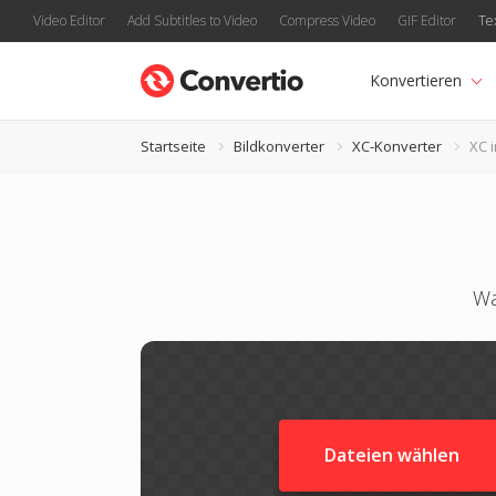
Video Editor
Add Subtitles to Video
Compress Video
GIF Editor
Te
Konvertieren
Startseite
Bildkonverter
XC-Konverter
XC 
Wa
Dateien wählen