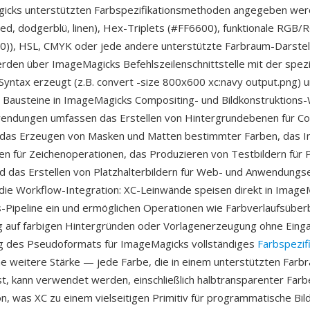
icks unterstützten Farbspezifikationsmethoden angegeben wer
ed, dodgerblü, linen), Hex-Triplets (#FF6600), funktionale RGB
0)), HSL, CMYK oder jede andere unterstützte Farbraum-Darstel
den über ImageMagicks Befehlszeilenschnittstelle mit der spezi
yntax erzeugt (z.B. convert -size 800x600 xc:navy output.png) u
Bausteine in ImageMagicks Compositing- und Bildkonstruktions-
endungen umfassen das Erstellen von Hintergrundebenen für Co
das Erzeugen von Masken und Matten bestimmter Farben, das Init
n für Zeichenoperationen, das Produzieren von Testbildern für P
nd das Erstellen von Platzhalterbildern für Web- und Anwendungs
st die Workflow-Integration: XC-Leinwände speisen direkt in Imag
-Pipeline ein und ermöglichen Operationen wie Farbverlaufsübe
 auf farbigen Hintergründen oder Vorlagenerzeugung ohne Einga
g des Pseudoformats für ImageMagicks vollständiges
Farbspezif
ne weitere Stärke — jede Farbe, die in einem unterstützten Farb
st, kann verwendet werden, einschließlich halbtransparenter Far
, was XC zu einem vielseitigen Primitiv für programmatische Bil