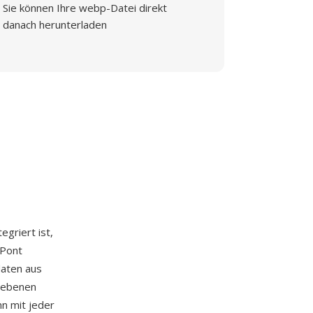
Sie können Ihre webp-Datei direkt
danach herunterladen
tegriert ist,
uPont
daten aus
egebenen
nn mit jeder