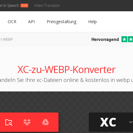
xt to Speech
Video Translator
OCR
API
Preisgestaltung
Help
Hervorragend
in WEBP
XC-zu-WEBP-Konverter
ndeln Sie Ihre xc-Dateien online & kostenlos in webp
XC