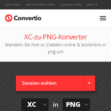
Video Editor
Add Subtitles to Video
Compress Video
Mehr
XC-zu-PNG-Konverter
Wandeln Sie Ihre xc-Dateien online & kostenlos in
png um
Dateien wählen
XC
PNG
in