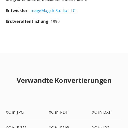
Entwickler
:
ImageMagick Studio LLC
Erstveröffentlichung
: 1990
Verwandte Konvertierungen
XC in JPG
XC in PDF
XC in DXF
XC in PGM
XC in PNG
XC in JP2