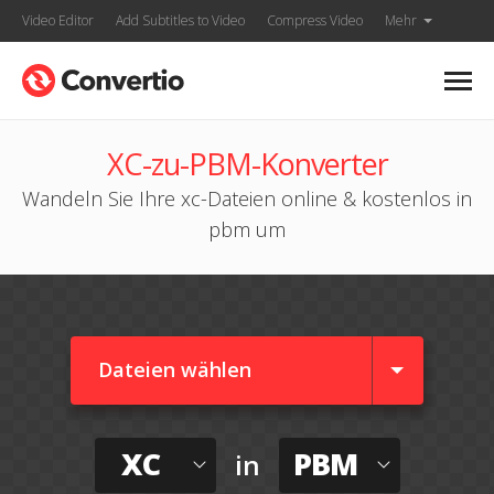
Video Editor
Add Subtitles to Video
Compress Video
Mehr
XC-zu-PBM-Konverter
Wandeln Sie Ihre xc-Dateien online & kostenlos in
pbm um
Dateien wählen
XC
PBM
in