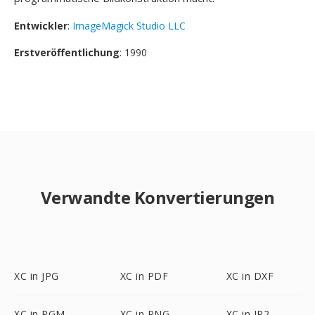
Entwickler
:
ImageMagick Studio LLC
Erstveröffentlichung
: 1990
Verwandte Konvertierungen
XC in JPG
XC in PDF
XC in DXF
XC in PGM
XC in PNG
XC in JP2