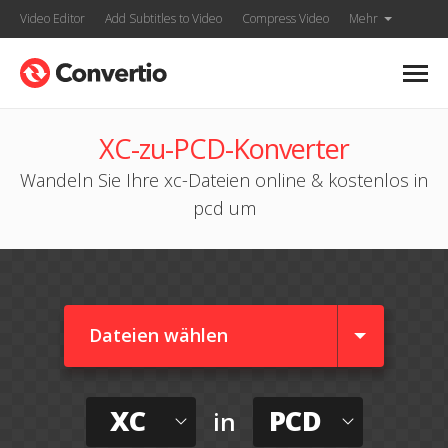
Video Editor
Add Subtitles to Video
Compress Video
Mehr
XC-zu-PCD-Konverter
Wandeln Sie Ihre xc-Dateien online & kostenlos in
pcd um
Dateien wählen
XC
PCD
in