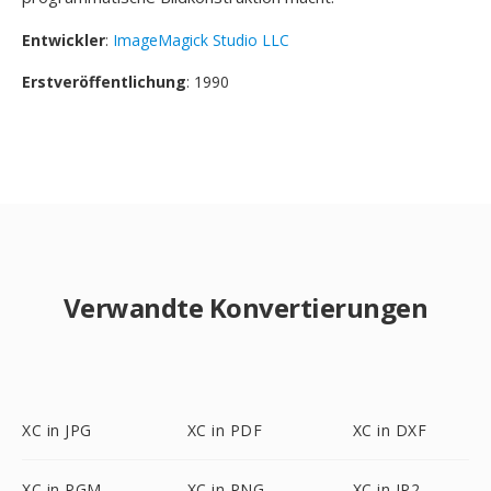
Entwickler
:
ImageMagick Studio LLC
Erstveröffentlichung
: 1990
Verwandte Konvertierungen
XC in JPG
XC in PDF
XC in DXF
XC in PGM
XC in PNG
XC in JP2