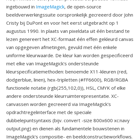
ingebouwd in
ImageMagick
, de open-source
beeldverwerkingssuite oorspronkelijk gecreeerd door John
Cristy bij DuPont en voor het eerst uitgebracht op 1
augustus 1990. In plaats van pixeldata uit één bestand te
lezen genereert het XC-formaat één effen gekleurd canvas
van opgegeven afmetingen, gevuld met één enkele
uniforme kleurwaarde. De kleur kan worden gespecificeerd
met elke van ImageMagick's ondersteunde
kleurspecificatiemethoden: benoemde X11-kleuren (red,
dodgerblue, linen), hex-tripletten (#FF6600), RGB/RGBA
functionele notatie (rgb(255,102,0)), HSL, CMYK of elke
andere ondersteunde kleurruimterepresentatie. XC-
canvassen worden gecreeerd via ImageMagick's
opdrachtregelinterface met de speciale
dubbelepuntsyntaxis (bijv. convert -size 800x600 xc:navy
output.png) en dienen als fundamentele bouwstenen in
ImageMagick's compositie- en beeldconstructieworkflows.