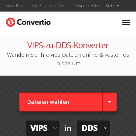
Video Editor
Add Subtitles to Video
Compress Video
Mehr
VIPS-zu-DDS-Konverter
Wandeln Sie Ihre vips-Dateien online & kostenlos
in dds um
Dateien wählen
VIPS
DDS
in