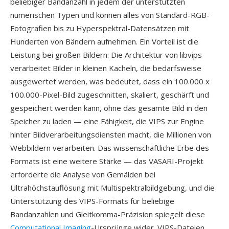
beliebiger Bandanzahl in jedem der unterstützten
numerischen Typen und können alles von Standard-RGB-
Fotografien bis zu Hyperspektral-Datensätzen mit
Hunderten von Bändern aufnehmen. Ein Vorteil ist die
Leistung bei großen Bildern: Die Architektur von libvips
verarbeitet Bilder in kleinen Kacheln, die bedarfsweise
ausgewertet werden, was bedeutet, dass ein 100.000 x
100.000-Pixel-Bild zugeschnitten, skaliert, geschärft und
gespeichert werden kann, ohne das gesamte Bild in den
Speicher zu laden — eine Fähigkeit, die VIPS zur Engine
hinter Bildverarbeitungsdiensten macht, die Millionen von
Webbildern verarbeiten. Das wissenschaftliche Erbe des
Formats ist eine weitere Stärke — das VASARI-Projekt
erforderte die Analyse von Gemälden bei
Ultrahöchstauflösung mit Multispektralbildgebung, und die
Unterstützung des VIPS-Formats für beliebige
Bandanzahlen und Gleitkomma-Präzision spiegelt diese
Computational Imaging
-Ursprünge wider. VIPS-Dateien