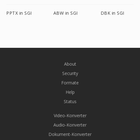
PPTX in SGI
ABW in SGI
DBK in SGI
About
Security
Formate
Help
Status
Video-Konverter
Audio-Konverter
Dokument-Konverter