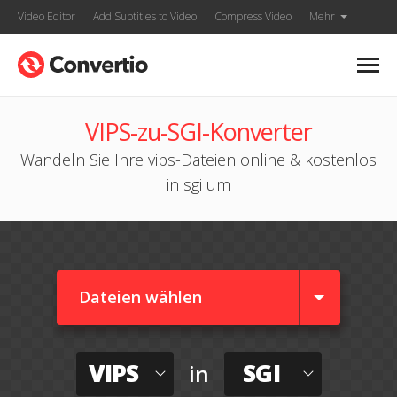
Video Editor
Add Subtitles to Video
Compress Video
Mehr
VIPS-zu-SGI-Konverter
Wandeln Sie Ihre vips-Dateien online & kostenlos
in sgi um
Dateien wählen
VIPS
SGI
in