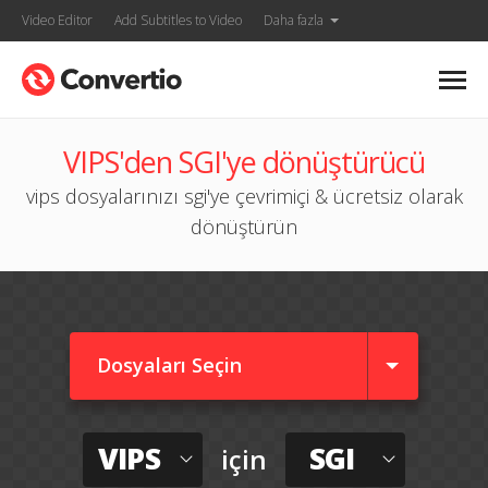
Video Editor
Add Subtitles to Video
Daha fazla
VIPS'den SGI'ye dönüştürücü
vips dosyalarınızı sgi'ye çevrimiçi & ücretsiz olarak
dönüştürün
Dosyaları Seçin
VIPS
SGI
için