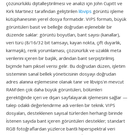
çözünürlüklü dijitalleştirilmesi ve analizi için John Cupitt ve
Kirk Martinez tarafından geliştirilen
libvips
görüntü işleme
kütüphanesinin yerel dosya formatıdır. VIPS formatı, büyük
görüntüleri basit ve belleğe doğrudan eşlenebilir bir
düzende saklar: görüntü boyutları, bant sayısı (kanallar),
veri türü (8/16/32 bit tamsayı, kayan nokta, çift duyarlık,
karmaşık), renk yorumlaması, çözünürlük ve uzaklık meta
verilerini içeren bir başlık, ardından bant serpiştirilmiş
biçimde ham piksel verisi gelir. Bu doğrudan düzen, işletim
sisteminin sanal bellek yöneticisinin dosyayı doğrudan
adres alanına eşlemesine olanak tanır ve libvips'ın mevcut
RAM'den çok daha büyük görüntüleri, bölümleri
gerektiğinde içeri ve dışarı sayfalayarak işlemesini sağlar —
talep odaklı değerlendirme adı verilen bir teknik. VIPS
dosyaları, desteklenen sayısal türlerden herhangi birinde
i̇stenen sayıda bant içeren görüntüleri destekler; standart
RGB fotoğraflardan yüzlerce bantlı hiperspektral veri