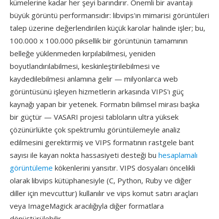
kümelerine kadar her şeyi barındırır. Önemli bir avantajı
büyük görüntü performansıdır: libvips'ın mimarisi görüntüleri
talep üzerine değerlendirilen küçük karolar halinde işler; bu,
100.000 x 100.000 piksellik bir görüntünün tamamının
belleğe yüklenmeden kırpılabilmesi, yeniden
boyutlandırılabilmesi, keskinleştirilebilmesi ve
kaydedilebilmesi anlamına gelir — milyonlarca web
görüntüsünü işleyen hizmetlerin arkasında VIPS'ı güç
kaynağı yapan bir yetenek. Formatın bilimsel mirası başka
bir güçtür — VASARI projesi tabloların ultra yüksek
çözünürlükte çok spektrumlu görüntülemeyle analiz
edilmesini gerektirmiş ve VIPS formatının rastgele bant
sayısı ile kayan nokta hassasiyeti desteği bu
hesaplamalı
görüntüleme
kökenlerini yansıtır. VIPS dosyaları öncelikli
olarak libvips kütüphanesiyle (C, Python, Ruby ve diğer
diller için mevcuttur) kullanılır ve vips komut satırı araçları
veya ImageMagick aracılığıyla diğer formatlara
dönüştürülebilir.