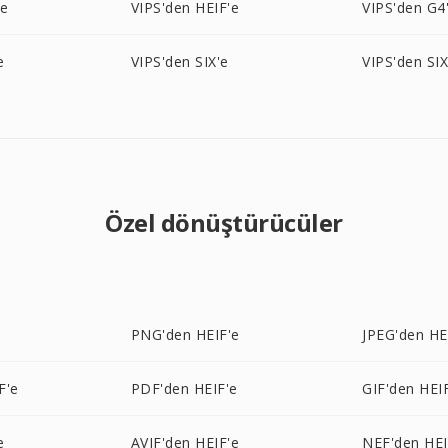
'e
VIPS'den HEIF'e
VIPS'den G4
e
VIPS'den SIX'e
VIPS'den SI
Özel dönüştürücüler
e
PNG'den HEIF'e
JPEG'den HE
F'e
PDF'den HEIF'e
GIF'den HEI
e
AVIF'den HEIF'e
NEF'den HEI