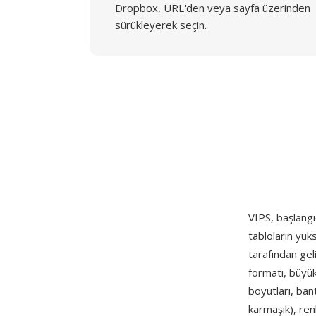
Dropbox, URL'den veya sayfa üzerinden
sürükleyerek seçin.
VIPS, başlang
tabloların yüks
tarafından geli
formatı, büyük
boyutları, bant
karmaşık), ren