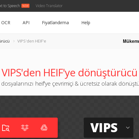
xt to Speech
Video Translator
OCR
API
Fiyatlandırma
Help
Mükem
ürücü
VIPS'den HEIF'e
VIPS'den HEIF'ye dönüştürücü
 dosyalarınızı heif'ye çevrimiçi & ücretsiz olarak dönüş
VIPS