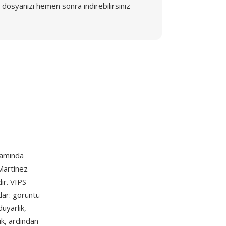
dosyanızı hemen sonra indirebilirsiniz
samında
 Martinez
ır. VIPS
lar: görüntü
duyarlık,
ık, ardından