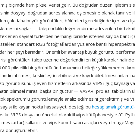
ilmiş biçimde ham piksel verisi gelir. Bu doğrudan düzen, işletim si
isinin dosyayı doğrudan adres alanına eşlemesine olanak tanır ve li
n çok daha büyük görüntüleri, bölümleri gerektiğinde içeri ve dışa
şlemesini sağlar — talep odaklı değerlendirme adı verilen bir tekni
teklenen sayısal türlerden herhangi birinde i̇stenen sayıda bant i
stekler; standart RGB fotoğraflardan yüzlerce bantlı hiperspektral
ar her şeyi barındırır. Önemli bir avantajı büyük görüntü performa
risi görüntüleri talep üzerine değerlendirilen küçük karolar halinde i
.000 piksellik bir görüntünün tamamının belleğe yüklenmeden kırpı
andırılabilmesi, keskinleştirilebilmesi ve kaydedilebilmesi anlamın
eb görüntüsünü işleyen hizmetlerin arkasında VIPS'ı güç kaynağı ya
tın bilimsel mirası başka bir güçtür — VASARI projesi tabloların u
çok spektrumlu görüntülemeyle analiz edilmesini gerektirmiş ve VI
sayısı ile kayan nokta hassasiyeti desteği bu
hesaplamalı görüntü
nsıtır. VIPS dosyaları öncelikli olarak libvips kütüphanesiyle (C, Py
in mevcuttur) kullanılır ve vips komut satırı araçları veya ImageMagic
ra dönüştürülebilir.