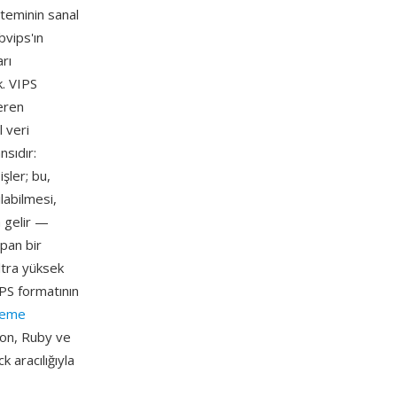
steminin sanal
bvips'ın
rı
k. VIPS
çeren
 veri
nsıdır:
şler; bu,
labilmesi,
a gelir —
pan bir
ltra yüksek
PS formatının
leme
thon, Ruby ve
k aracılığıyla