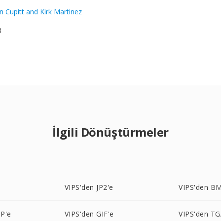
n Cupitt and Kirk Martinez
3
İlgili Dönüştürmeler
VIPS'den JP2'e
VIPS'den B
P'e
VIPS'den GIF'e
VIPS'den TG