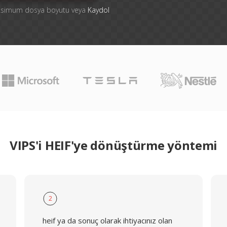
aksimum dosya boyutu veya
Kaydol
VIPS'i HEIF'ye dönüştürme yöntemi
2
heif ya da sonuç olarak ihtiyacınız olan