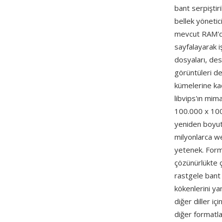
bant serpiştir
bellek yönetic
mevcut RAM'de
sayfalayarak i
dosyaları, des
görüntüleri de
kümelerine kad
libvips'ın mima
100.000 x 100
yeniden boyutl
milyonlarca w
yetenek. Forma
çözünürlükte 
rastgele bant 
kökenlerini ya
diğer diller iç
diğer formatla