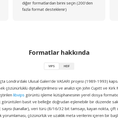
diğer formatlardan birini seçin (200'den
fazla format desteklenir)
Formatlar hakkında
VIPS
HEIF
ıçta Londra'daki Ulusal Galeri'de VASARI projesi (1989-1993) kap
ek çözünürlüklü dijitalleştirilmesi ve analizi için John Cupitt ve Kirk
ştirilen
libvips
görüntü işleme kütüphanesinin yerel dosya formatıd
 görüntüleri basit ve belleğe doğrudan eşlenebilir bir düzende sak
 sayısı (kanallar), veri türü (8/16/32 bit tamsayı, kayan nokta, çift 
k yorumlaması, çözünürlük ve uzaklık meta verilerini içeren bir başl