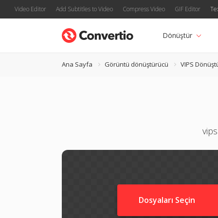
Video Editor
Add Subtitles to Video
Compress Video
GIF Editor
Te
Dönüştür
Ana Sayfa
Görüntü dönüştürücü
VIPS Dönüşt
vips
Dosyaları Seçin