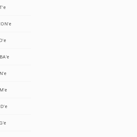
T'e
CON'e
D'e
BA'e
N'e
M'e
WD'e
G'e