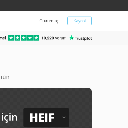
Oturum aç
Kaydol
mel
10,220
yorum
türün
HEIF
için