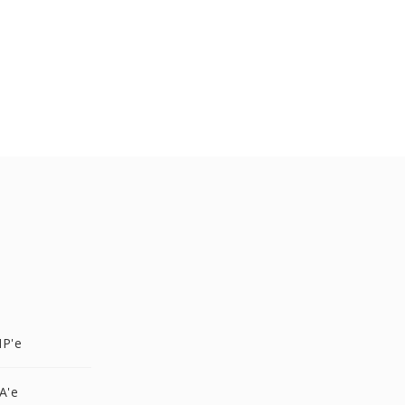
MP'e
A'e