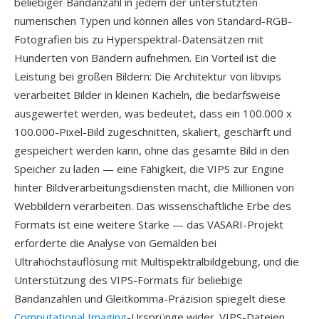
beliebiger Bandanzahl in jedem der unterstützten
numerischen Typen und können alles von Standard-RGB-
Fotografien bis zu Hyperspektral-Datensätzen mit
Hunderten von Bändern aufnehmen. Ein Vorteil ist die
Leistung bei großen Bildern: Die Architektur von libvips
verarbeitet Bilder in kleinen Kacheln, die bedarfsweise
ausgewertet werden, was bedeutet, dass ein 100.000 x
100.000-Pixel-Bild zugeschnitten, skaliert, geschärft und
gespeichert werden kann, ohne das gesamte Bild in den
Speicher zu laden — eine Fähigkeit, die VIPS zur Engine
hinter Bildverarbeitungsdiensten macht, die Millionen von
Webbildern verarbeiten. Das wissenschaftliche Erbe des
Formats ist eine weitere Stärke — das VASARI-Projekt
erforderte die Analyse von Gemälden bei
Ultrahöchstauflösung mit Multispektralbildgebung, und die
Unterstützung des VIPS-Formats für beliebige
Bandanzahlen und Gleitkomma-Präzision spiegelt diese
Computational Imaging
-Ursprünge wider. VIPS-Dateien