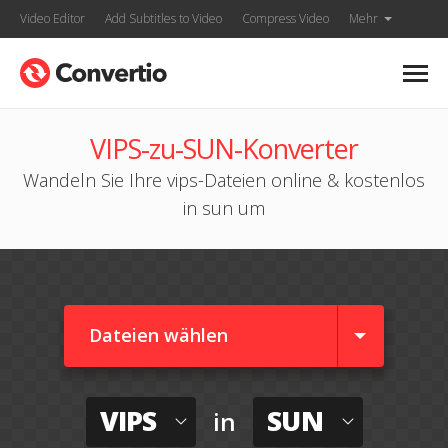
Video Editor
Add Subtitles to Video
Compress Video
Mehr
VIPS-zu-SUN-Konverter
Wandeln Sie Ihre vips-Dateien online & kostenlos
in sun um
Dateien wählen
VIPS
SUN
in