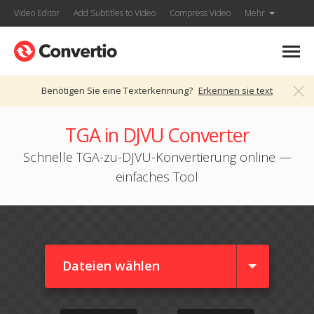
Video Editor
Add Subtitles to Video
Compress Video
Mehr
Benötigen Sie eine Texterkennung?
Erkennen sie text
TGA in DJVU Converter
Schnelle TGA-zu-DJVU-Konvertierung online —
einfaches Tool
Dateien wählen