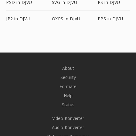
PSD in DJVU
SVG in DJVU
PS in DJVU
JP2 in DJVU
OXPS in DJVU
PPS in DJVU
About
Security
Formate
Help
Status
Video-Konverter
Audio-Konverter