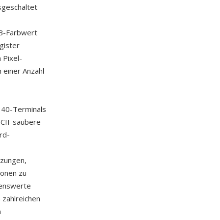
sgeschaltet
B-Farbwert
gister
 Pixel-
 einer Anzahl
340-Terminals
SCII-saubere
rd-
tzungen,
ionen zu
kenswerte
 zahlreichen
n