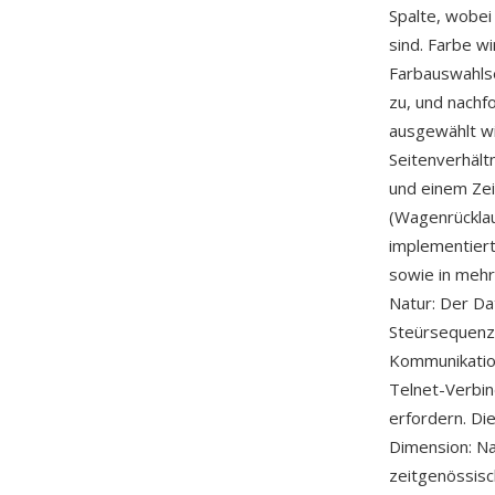
Spalte, wobei
sind. Farbe w
Farbauswahls
zu, und nachf
ausgewählt wi
Seitenverhält
und einem Zei
(Wagenrücklau
implementier
sowie in mehr
Natur: Der Da
Steürsequenze
Kommunikation
Telnet-Verbin
erfordern. D
Dimension: Na
zeitgenössis