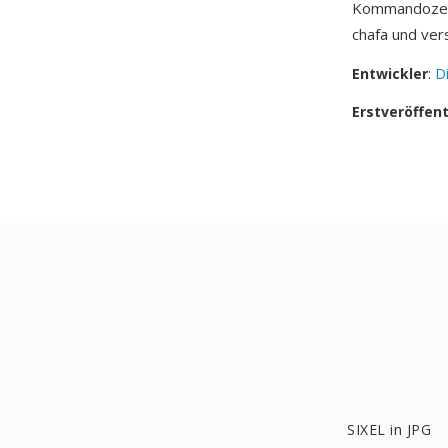
Kommandozeile
chafa und ver
Entwickler
:
D
Erstveröffen
SIXEL in JPG