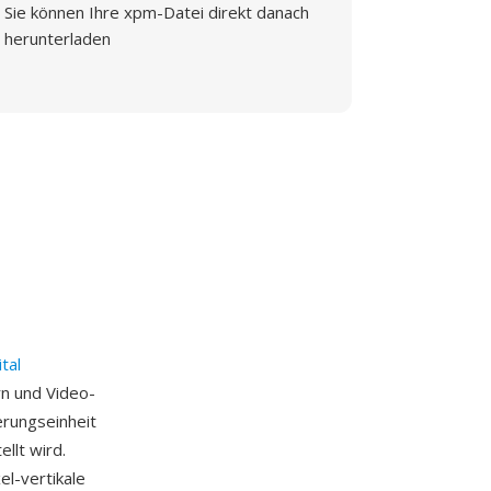
Sie können Ihre xpm-Datei direkt danach
herunterladen
ital
rn und Video-
erungseinheit
llt wird.
el-vertikale