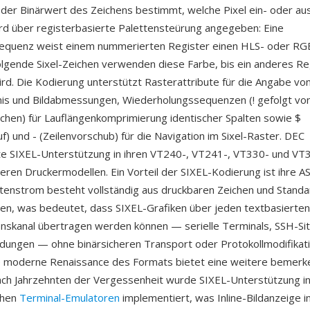
 der Binärwert des Zeichens bestimmt, welche Pixel ein- oder au
ird über registerbasierte Palettensteürung angegeben: Eine
equenz weist einem nummerierten Register einen HLS- oder RG
olgende Sixel-Zeichen verwenden diese Farbe, bis ein anderes Re
rd. Die Kodierung unterstützt Rasterattribute für die Angabe von
nis und Bildabmessungen, Wiederholungssequenzen (! gefolgt von
chen) für Lauflängenkomprimierung identischer Spalten sowie $
f) und - (Zeilenvorschub) für die Navigation im Sixel-Raster. DEC
te SIXEL-Unterstützung in ihren VT240-, VT241-, VT330- und VT
eren Druckermodellen. Ein Vorteil der SIXEL-Kodierung ist ihre A
tenstrom besteht vollständig aus druckbaren Zeichen und Standa
n, was bedeutet, dass SIXEL-Grafiken über jeden textbasierten
skanal übertragen werden können — serielle Terminals, SSH-Si
dungen — ohne binärsicheren Transport oder Protokollmodifikat
ie moderne Renaissance des Formats bietet eine weitere bemer
ch Jahrzehnten der Vergessenheit wurde SIXEL-Unterstützung in
chen
Terminal-Emulatoren
implementiert, was Inline-Bildanzeige i