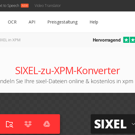
xt to Speech
Video Translator
OCR
API
Preisgestaltung
Help
Hervorragend
IXEL in XPM
SIXEL-zu-XPM-Konverter
deln Sie Ihre sixel-Dateien online & kostenlos in xp
SIXEL