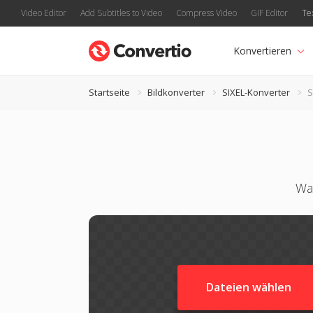
Video Editor
Add Subtitles to Video
Compress Video
GIF Editor
Te
Konvertieren
Startseite
Bildkonverter
SIXEL-Konverter
S
Wan
Dateien wählen