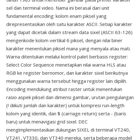
sel dan terminal video. Nama ini berasal dari unit
fundamental encoding: kolom enam piksel yang
direpresentasikan oleh satu karakter ASCII. Setiap karakter
yang dapat dicetak dalam stream data sixel (ASCII 63-126)
mengenkode kolom vertikal 6 piksel, dengan nilai biner
karakter menentukan piksel mana yang menyala atau mati.
Warna ditentukan melalui kontrol palet berbasis register:
Select Color Sequence menetapkan nilai warna HLS atau
RGB ke register bernomor, dan karakter sixel berikutnya
menggunakan warna tersebut hingga register lain dipilih.
Encoding mendukung atribut raster untuk menentukan
rasio aspek piksel dan dimensi gambar, urutan pengulangan
(! diikuti jumlah dan karakter) untuk kompresi run-length
kolom yang identik, dan $ (carriage return) serta - (baris
baru) untuk menavigasi grid sixel. DEC
mengimplementasikan dukungan SIXEL di terminal VT240,
VT241, VT330, dan VT340 mereka, serta beberapa model