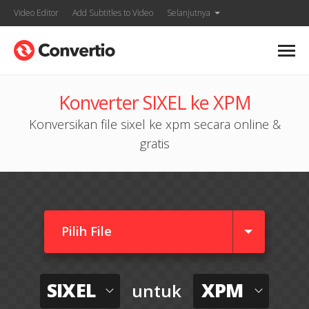
Video Editor
Add Subtitles to Video
Selanjutnya
Konverter SIXEL ke XPM
Konversikan file sixel ke xpm secara online &
gratis
Pilih File
SIXEL
XPM
untuk