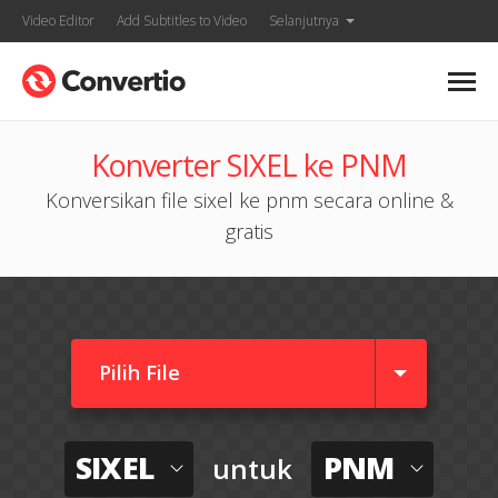
Video Editor
Add Subtitles to Video
Selanjutnya
Konverter SIXEL ke PNM
Konversikan file sixel ke pnm secara online &
gratis
Pilih File
SIXEL
PNM
untuk