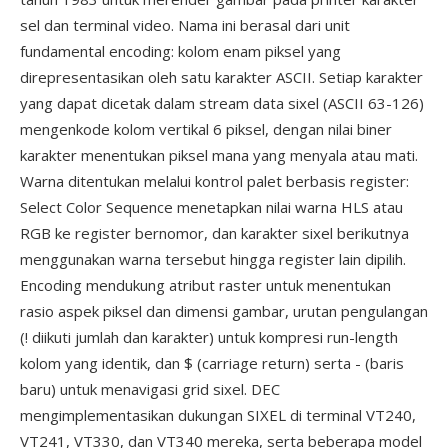
sel dan terminal video. Nama ini berasal dari unit
fundamental encoding: kolom enam piksel yang
direpresentasikan oleh satu karakter ASCII. Setiap karakter
yang dapat dicetak dalam stream data sixel (ASCII 63-126)
mengenkode kolom vertikal 6 piksel, dengan nilai biner
karakter menentukan piksel mana yang menyala atau mati.
Warna ditentukan melalui kontrol palet berbasis register:
Select Color Sequence menetapkan nilai warna HLS atau
RGB ke register bernomor, dan karakter sixel berikutnya
menggunakan warna tersebut hingga register lain dipilih.
Encoding mendukung atribut raster untuk menentukan
rasio aspek piksel dan dimensi gambar, urutan pengulangan
(! diikuti jumlah dan karakter) untuk kompresi run-length
kolom yang identik, dan $ (carriage return) serta - (baris
baru) untuk menavigasi grid sixel. DEC
mengimplementasikan dukungan SIXEL di terminal VT240,
VT241, VT330, dan VT340 mereka, serta beberapa model