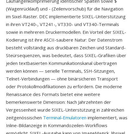
Lauflängenkomprimierung identischer Spalten sowie $
(Wagenrücklauf) und - (Zeilenvorschub) für die Navigation
im Sixel-Raster. DEC implementierte SIXEL-Unterstützung
in ihren VT240-, VT241-, VT330- und VT340-Terminals
sowie in mehreren Druckermodellen. Ein Vorteil der SIXEL-
Kodierung ist ihre ASCII-saubere Natur: Der Datenstrom
besteht vollständig aus druckbaren Zeichen und Standard-
Steürsequenzen, was bedeutet, dass SIXEL-Grafiken über
jeden textbasierten Kommunikationskanal übertragen
werden können — serielle Terminals, SSH-Sitzungen,
Telnet-Verbindungen — ohne binärsicheren Transport
oder Protokollmodifikationen zu erfordern. Die moderne
Renaissance des Formats bietet eine weitere
bemerkenswerte Dimension: Nach Jahrzehnten der
Vergessenheit wurde SIXEL-Unterstützung in zahlreichen
zeitgenössischen
Terminal-Emulatoren
implementiert, was
Inline-Bildanzeige in Kommandozeilen-Workflows
ermöglicht. SIXEL-Ausgabe kann von ImageMagick, libsixel,