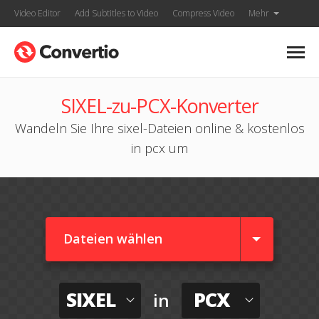
Video Editor
Add Subtitles to Video
Compress Video
Mehr
SIXEL-zu-PCX-Konverter
Wandeln Sie Ihre sixel-Dateien online & kostenlos
in pcx um
Dateien wählen
SIXEL
PCX
in