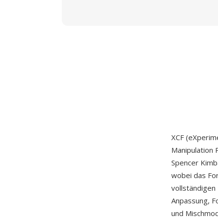
XCF (eXperime
Manipulation 
Spencer Kimba
wobei das Fo
vollständigen
Anpassung, F
und Mischmodi