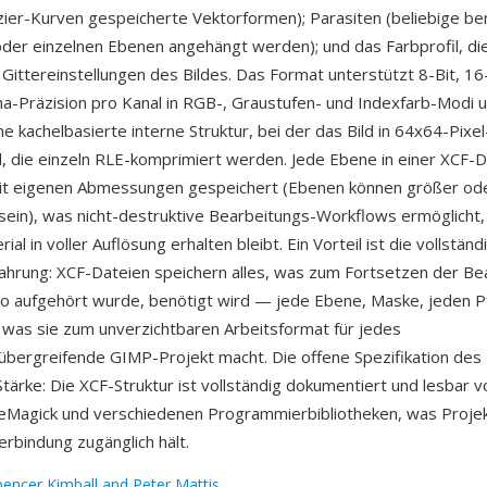
zier-Kurven gespeicherte Vektorformen); Parasiten (beliebige b
oder einzelnen Ebenen angehängt werden); und das Farbprofil, di
d Gittereinstellungen des Bildes. Das Format unterstützt 8-Bit, 16
a-Präzision pro Kanal in RGB-, Graustufen- und Indexfarb-Modi 
e kachelbasierte interne Struktur, bei der das Bild in 64x64-Pixe
rd, die einzeln RLE-komprimiert werden. Jede Ebene in einer XCF-D
t eigenen Abmessungen gespeichert (Ebenen können größer oder
sein), was nicht-destruktive Bearbeitungs-Workflows ermöglicht,
ial in voller Auflösung erhalten bleibt. Ein Vorteil ist die vollständ
hrung: XCF-Dateien speichern alles, was zum Fortsetzen der Be
o aufgehört wurde, benötigt wird — jede Ebene, Maske, jeden P
 was sie zum unverzichtbaren Arbeitsformat für jedes
bergreifende GIMP-Projekt macht. Die offene Spezifikation des 
Stärke: Die XCF-Struktur ist vollständig dokumentiert und lesbar 
eMagick und verschiedenen Programmierbibliotheken, was Proje
erbindung zugänglich hält.
pencer Kimball and Peter Mattis