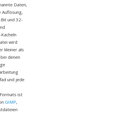
enannte Daten,
e Auflösung,
-Bit und 32-
und
l-Kacheln
atei wird
 kleiner als
 bei denen
ige
arbeitung
fad und jede
Formats ist
von
GIMP
,
ktdateien