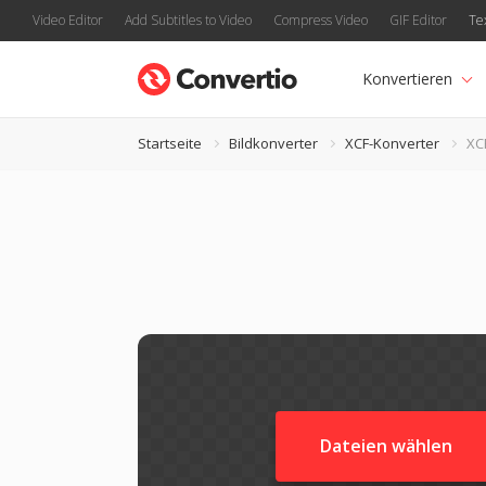
Video Editor
Add Subtitles to Video
Compress Video
GIF Editor
Te
Konvertieren
Startseite
Bildkonverter
XCF-Konverter
XC
Dateien wählen