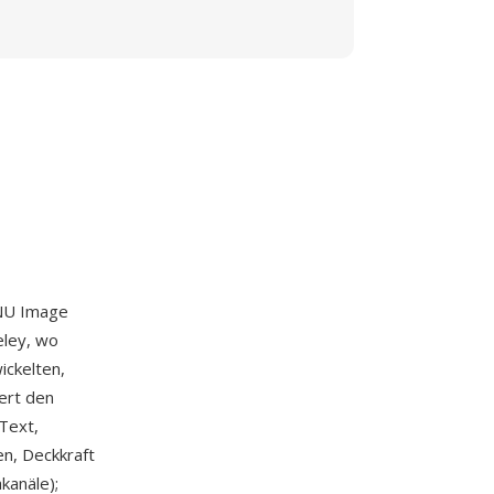
U Image
eley, wo
ickelten,
ert den
Text,
n, Deckkraft
kanäle);