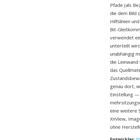
Pfade (als Be
die dem Bild 
Hilfslinien un
Bit-Gleitkomm
verwendet ein
unterteilt wi
unabhängig mi
die Leinwand 
das Quellmater
Zustandsbewa
genau dort, w
Einstellung —
mehrsitzungsü
eine weitere 
XnView, Imag
ohne Herstell
Entwickler
:
S