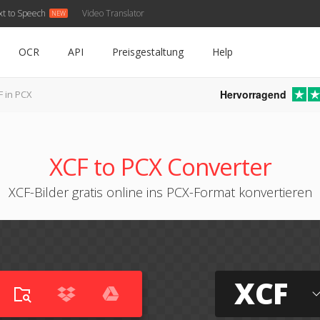
xt to Speech
Video Translator
OCR
API
Preisgestaltung
Help
Hervorragend
F in PCX
XCF to PCX Converter
XCF-Bilder gratis online ins PCX-Format konvertieren
XCF