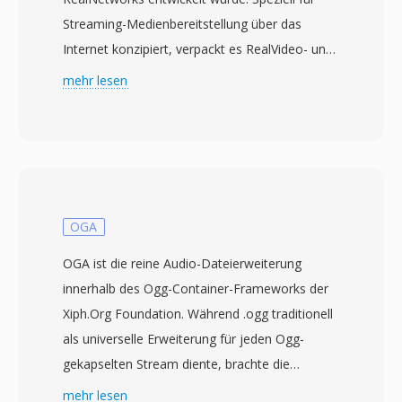
Streaming-Medienbereitstellung über das
Internet konzipiert, verpackt es RealVideo- und
RealAudio-Codecs in einen Container, der für
mehr lesen
Wiedergabe bei niedriger Bandbreite optimiert
ist. RM wurde Ende der 1990er und Anfang der
2000er Jahre zu einem der dominierenden
Streaming-Formate, als RealPlayer zu den am
weitesten verbreiteten Medienanwendungen
gehörte und RealNetworks das Konzept des
OGA
gepufferten Streaming-Videos pionierhaft
OGA ist die reine Audio-Dateierweiterung
vorantrieb, noch bevor Breitband allgemein
innerhalb des Ogg-Container-Frameworks der
verfügbar war. Das Format verwendet
Xiph.Org Foundation. Während .ogg traditionell
konstante Bitratenkodierung und eine
als universelle Erweiterung für jeden Ogg-
proprietäre Containerstruktur mit Vorwärts-
gekapselten Stream diente, brachte die
Fehlerkorrektur, die eine einigermassen flüssige
Einführung von .oga im Jahr 2007 Klarheit,
mehr lesen
Wiedergabe selbst über unzuverlässige