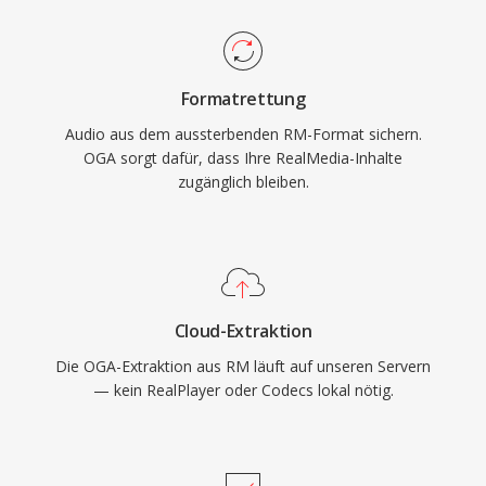
vermeidet OGA die patentrechtlichen
weitgehend abgelöst wurde, befinden sich RM-
Komplexitäten proprietärer Formate. Das
Dateien in Archiven aus der frühen Internet-Ära
Format unterstützt Vorbis-Kommentar-
— von Nachrichtenorganisationen,
Formatrettung
Metadaten für standardisiertes Tagging von
Bildungseinrichtungen und Medienbibliotheken,
Audio aus dem aussterbenden RM-Format sichern.
Künstler-, Album- und Titelinformationen. OGA
die RealMedia auf dem Höhepunkt seiner
OGA sorgt dafür, dass Ihre RealMedia-Inhalte
wird nativ in Firefox, Chromium-basierten
Popularität einsetzten.
zugänglich bleiben.
Browsern, VLC und den meisten Linux-
Desktopumgebungen wiedergegeben und ist
damit eine praktische Wahl für Web-
Audioverteilung und Archivierungs-Workflows.
Cloud-Extraktion
Die OGA-Extraktion aus RM läuft auf unseren Servern
— kein RealPlayer oder Codecs lokal nötig.