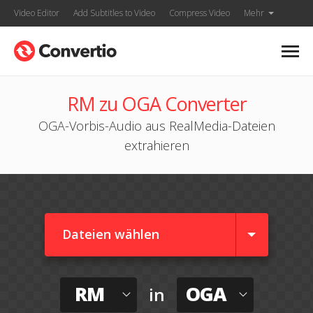
Video Editor
Add Subtitles to Video
Compress Video
Mehr
RM zu OGA Converter
OGA-Vorbis-Audio aus RealMedia-Dateien
extrahieren
Dateien wählen
RM
OGA
in