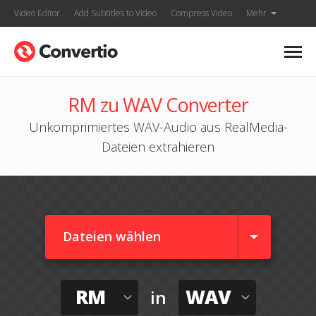
Video Editor
Add Subtitles to Video
Compress Video
Mehr
RM zu WAV Converter
Unkomprimiertes WAV-Audio aus RealMedia-
Dateien extrahieren
Dateien wählen
RM
WAV
in