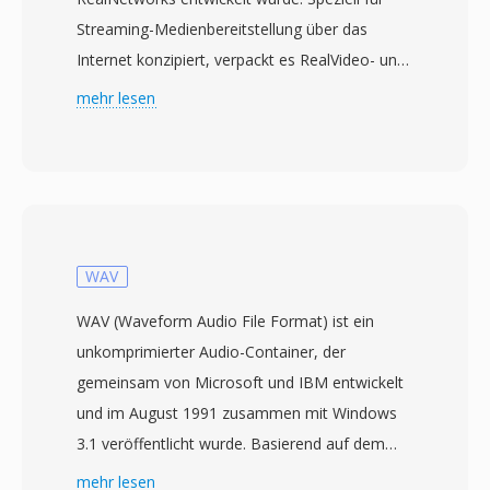
Streaming-Medienbereitstellung über das
Internet konzipiert, verpackt es RealVideo- und
RealAudio-Codecs in einen Container, der für
mehr lesen
Wiedergabe bei niedriger Bandbreite optimiert
ist. RM wurde Ende der 1990er und Anfang der
2000er Jahre zu einem der dominierenden
Streaming-Formate, als RealPlayer zu den am
weitesten verbreiteten Medienanwendungen
gehörte und RealNetworks das Konzept des
WAV
gepufferten Streaming-Videos pionierhaft
WAV (Waveform Audio File Format) ist ein
vorantrieb, noch bevor Breitband allgemein
unkomprimierter Audio-Container, der
verfügbar war. Das Format verwendet
gemeinsam von Microsoft und IBM entwickelt
konstante Bitratenkodierung und eine
und im August 1991 zusammen mit Windows
proprietäre Containerstruktur mit Vorwärts-
3.1 veröffentlicht wurde. Basierend auf dem
Fehlerkorrektur, die eine einigermassen flüssige
Resource Interchange File Format (RIFF)
mehr lesen
Wiedergabe selbst über unzuverlässige