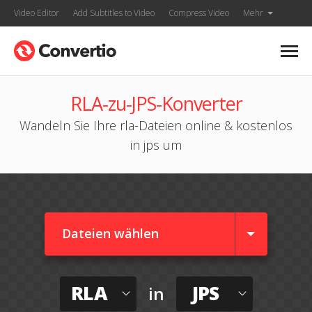
Video Editor
Add Subtitles to Video
Compress Video
Mehr
RLA-zu-JPS-Konverter
Wandeln Sie Ihre rla-Dateien online & kostenlos
in jps um
Dateien wählen
RLA
JPS
in