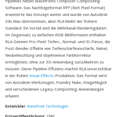
Pipelines neben Wavefronts Composer-Compositing-
Software. Das Nachfolgeformat RPF (Rich Pixel Format)
erweiterte das Konzept weiter und wurde von Autodesk
3ds Max übernommen, aber RLA bleibt der frühere
Standard. Ein Vorteil sind die Mehrkanal-Renderingdaten:
Im Gegensatz zu einfachen RGB-Bildformaten enthalten
RLA-Dateien Pro-Pixel-Tiefen-, Normal- und ID-Pässe, die
Post-Render-Effekte wie Tiefenschärfeunschärfe, Nebel,
Neubeleuchtung und objektweise Farbkorrektur
ermöglichen, ohne zur 3D-Anwendung zurückkehren zu
müssen. Diese Pipeline-Effizienz machte RLA unverzichtbar
in der frühen
Visual-Effects
-Produktion. Das Format wird
von Autodesk-Werkzeugen, Foundry Nuke, ImageMagick
und verschiedenen Legacy-Compositing-Anwendungen
erkannt.
Entwickler
:
Wavefront Technologies
Erstveröffentlichung
: 1986