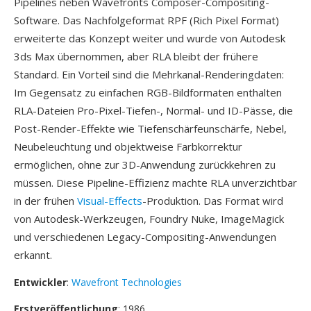
Pipelines neben Wavefronts Composer-Compositing-
Software. Das Nachfolgeformat RPF (Rich Pixel Format)
erweiterte das Konzept weiter und wurde von Autodesk
3ds Max übernommen, aber RLA bleibt der frühere
Standard. Ein Vorteil sind die Mehrkanal-Renderingdaten:
Im Gegensatz zu einfachen RGB-Bildformaten enthalten
RLA-Dateien Pro-Pixel-Tiefen-, Normal- und ID-Pässe, die
Post-Render-Effekte wie Tiefenschärfeunschärfe, Nebel,
Neubeleuchtung und objektweise Farbkorrektur
ermöglichen, ohne zur 3D-Anwendung zurückkehren zu
müssen. Diese Pipeline-Effizienz machte RLA unverzichtbar
in der frühen
Visual-Effects
-Produktion. Das Format wird
von Autodesk-Werkzeugen, Foundry Nuke, ImageMagick
und verschiedenen Legacy-Compositing-Anwendungen
erkannt.
Entwickler
:
Wavefront Technologies
Erstveröffentlichung
: 1986