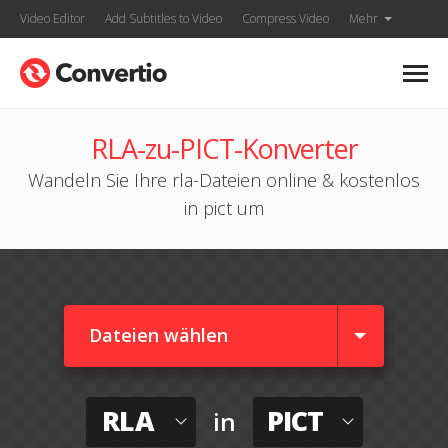
Video Editor
Add Subtitles to Video
Compress Video
Mehr
RLA-zu-PICT-Konverter
Wandeln Sie Ihre rla-Dateien online & kostenlos
in pict um
Dateien wählen
RLA
PICT
in