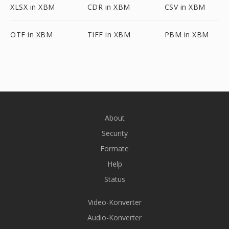
XLSX in XBM
CDR in XBM
CSV in XBM
OTF in XBM
TIFF in XBM
PBM in XBM
About
Security
Formate
Help
Status
Video-Konverter
Audio-Konverter