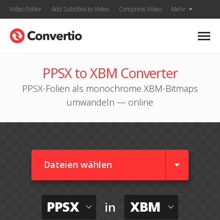
Video Editor
Add Subtitles to Video
Compress Video
Mehr
PPSX to XBM Converter
PPSX-Folien als monochrome XBM-Bitmaps
umwandeln — online
Dateien wählen
PPSX
XBM
in