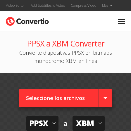
Video Editor
Add Subtitles to Video
Compress Video
Más
PPSX a XBM Converter
Convierte diapositivas PPSX en bitmaps
monocromo XBM en linea
Seleccione los archivos
PPSX
XBM
a