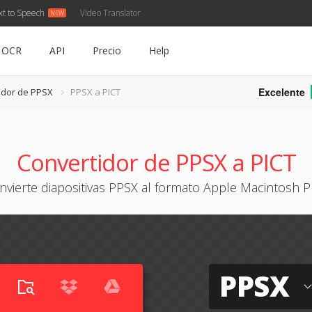
xt to Speech
Video Translator
OCR
API
Precio
Help
Excelente
idor de PPSX
PPSX a PICT
Convertidor de PPSX a PICT
nvierte diapositivas PPSX al formato Apple Macintosh P
PPSX