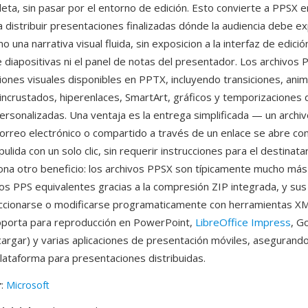
leta, sin pasar por el entorno de edición. Esto convierte a PPSX e
a distribuir presentaciones finalizadas dónde la audiencia debe e
 una narrativa visual fluida, sin exposicion a la interfaz de edición
de diapositivas ni el panel de notas del presentador. Los archivos
ciones visuales disponibles en PPTX, incluyendo transiciones, ani
 incrustados, hiperenlaces, SmartArt, gráficos y temporizaciones 
personalizadas. Una ventaja es la entrega simplificada — un archi
correo electrónico o compartido a través de un enlace se abre c
ulida con un solo clic, sin requerir instrucciones para el destinata
na otro beneficio: los archivos PPSX son típicamente mucho má
vos PPS equivalentes gracias a la compresión ZIP integrada, y su
cionarse o modificarse programaticamente con herramientas XM
oporta para reproducción en PowerPoint,
LibreOffice Impress
, G
argar) y varias aplicaciones de presentación móviles, asegurand
plataforma para presentaciones distribuidas.
r
:
Microsoft