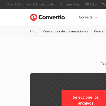
Video Editor
Add Subtitles to Video
Compress Video
GIF Editor
Te
Convertir
Inicio
Convertidor de presentaciones
Convert
Co
Seleccione los
archivos