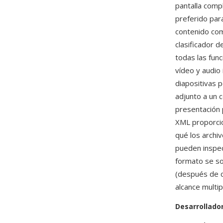
pantalla comp
preferido par
contenido como
clasificador 
todas las fun
vídeo y audio
diapositivas 
adjunto a un 
presentación p
XML proporcio
qué los archi
pueden inspec
formato se s
(después de c
alcance multi
Desarrollado