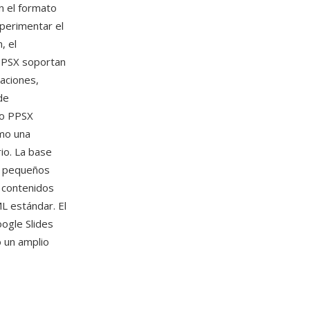
n el formato
xperimentar el
, el
 PPSX soportan
maciones,
de
vo PPSX
omo una
rio. La base
s pequeños
s contenidos
L estándar. El
oogle Slides
o un amplio