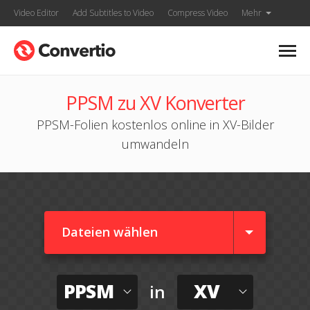
Video Editor
Add Subtitles to Video
Compress Video
Mehr
PPSM zu XV Konverter
PPSM-Folien kostenlos online in XV-Bilder
umwandeln
Dateien wählen
PPSM
XV
in