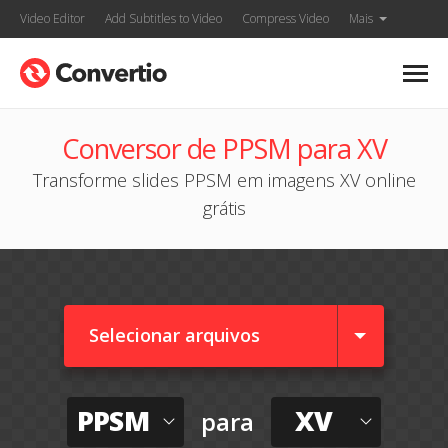
Video Editor
Add Subtitles to Video
Compress Video
Mais
Conversor de PPSM para XV
Transforme slides PPSM em imagens XV online
grátis
Selecionar arquivos
PPSM
XV
para