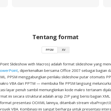
Tentang format
PPSM
XV
oint Slideshow with Macros) adalah format slideshow yang me
PowerPoint
, diperkenalkan bersama Office 2007 sebagai bagian da
XML. PPSM menggabungkan perilaku slideshow putar otomatis P
kro VBA dari PPTM — membuka file PPSM langsung meluncurka
asi layar penuh sambil memungkinkan kode makro tertanam dijal
mat ini secara struktural adalah arsip ZIP yang berisi bagian XML
format presentasi OOXML lainnya, ditambah stream vbaProject.b
yek VBA. Kombinasi ini sangat berharga untuk presentasi interak