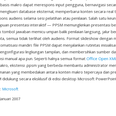
basis makro dapat merespons input pengguna, bernavigasi secara
 mengkueri database eksternal, memperbarui konten secara real 
ons audiens selama sesi pelatihan atau penilaian. Salah satu keu
puan presentasi interaktif — PPSM memungkinkan presentasi ber
 tombol jawaban memicu umpan balik penilaian langsung, jalur be
ta, semua tidak terlihat oleh audiens. Format slideshow dengan 
atisasi mandiri: file PPSM dapat menjalankan rutinitas inisialisa
mengonfigurasi lingkungan tampilan, dan membersihkan sumber da
nsi manual apa pun. Seperti halnya semua format
Office Open XM
kro, ekstensi .ppsm yang berbeda membantu administrator me
amanan yang membedakan antara konten makro tepercaya dan pr
 didukung secara eksklusif di edisi desktop Microsoft PowerPoint
g
:
Microsoft
 Januari 2007