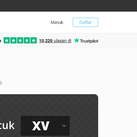
Masuk
Daftar
a
10,220
ulasan di
s
XV
tuk