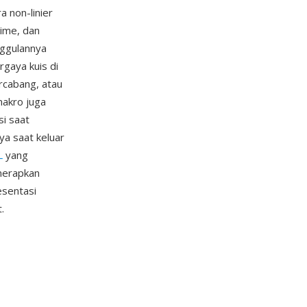
 non-linier
time, dan
nggulannya
gaya kuis di
rcabang, atau
makro juga
si saat
ya saat keluar
L
yang
nerapkan
esentasi
.