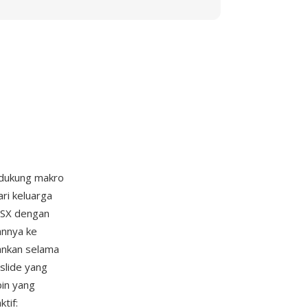
ndukung makro
ri keluarga
PSX dengan
nnya ke
ankan selama
 slide yang
in yang
tif: