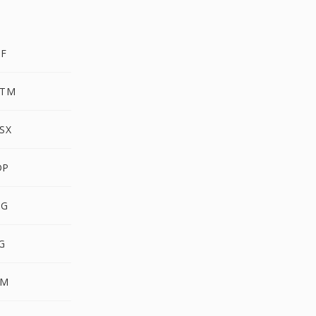
DF
PTM
SX
DP
NG
G
PM