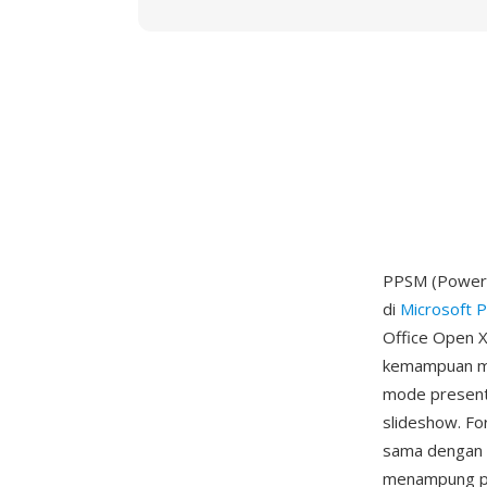
PPSM (PowerP
di
Microsoft 
Office Open 
kemampuan ma
mode present
slideshow. For
sama dengan 
menampung pro