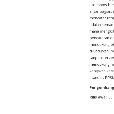
slideshow ber
antar bagian,
mencatat resp
adalah kemam
mana mengklik
pencatatan da
mendukung otom
diluncurkan, 
tanpa interve
mendukung ma
kebijakan ke
standar. PPSM
Pengemban
Rilis awal
: 30