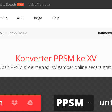
xt to Speech
Video Translator
OCR
API
Harga
Help
Istimew
SM
PPSM ke XV
Konverter PPSM ke XV
Ubah PPSM slide menjadi XV gambar online secara grati
PPSM
un