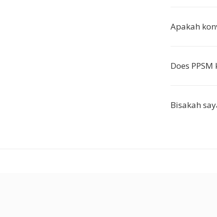
Apakah konv
Does PPSM k
Bisakah say