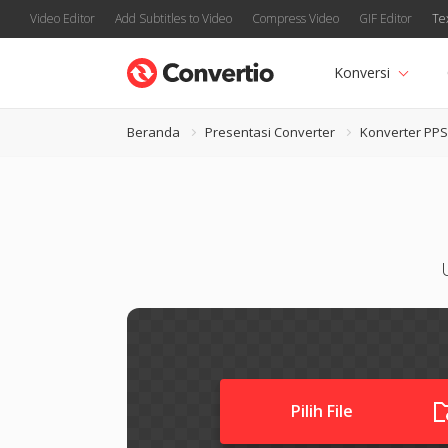
Video Editor
Add Subtitles to Video
Compress Video
GIF Editor
Te
Konversi
Beranda
Presentasi Converter
Konverter PP
Pilih File