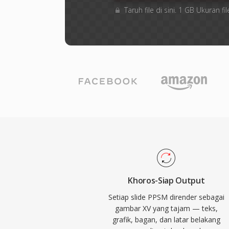
Taruh file di sini. 1 GB Ukuran
Khoros-Siap Output
Setiap slide PPSM dirender sebagai
gambar XV yang tajam — teks,
grafik, bagan, dan latar belakang