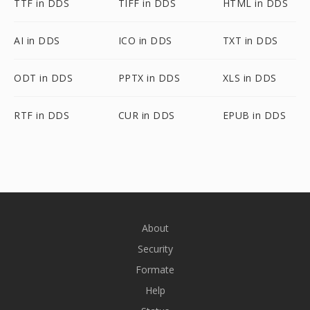
TTF in DDS
TIFF in DDS
HTML in DDS
AI in DDS
ICO in DDS
TXT in DDS
ODT in DDS
PPTX in DDS
XLS in DDS
RTF in DDS
CUR in DDS
EPUB in DDS
About
Security
Formate
Help