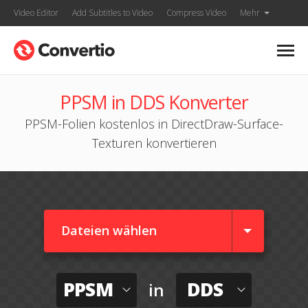
Video Editor
Add Subtitles to Video
Compress Video
Mehr
PPSM in DDS Konverter
PPSM-Folien kostenlos in DirectDraw-Surface-
Texturen konvertieren
Dateien wählen
PPSM
DDS
in