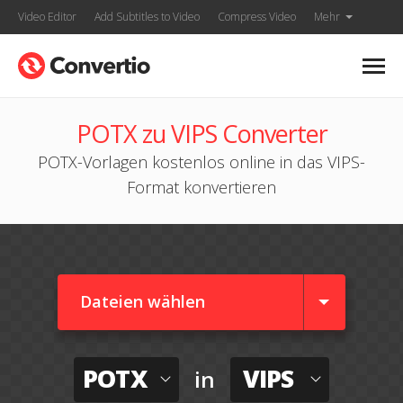
Video Editor
Add Subtitles to Video
Compress Video
Mehr
POTX zu VIPS Converter
POTX-Vorlagen kostenlos online in das VIPS-
Format konvertieren
Dateien wählen
POTX
VIPS
in