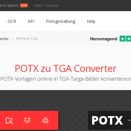
xt to Speech
Video Translator
OCR
API
Preisgestaltung
Help
Hervorragend
erter
POTX in TGA
POTX zu TGA Converter
POTX-Vorlagen online in TGA-Targa-Bilder konvertieren
POTX