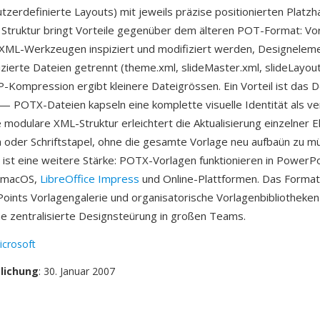
zerdefinierte Layouts) mit jeweils präzise positionierten Platzha
Struktur bringt Vorteile gegenüber dem älteren POT-Format: Vo
XML-Werkzeugen inspiziert und modifiziert werden, Designelem
izierte Dateien getrennt (theme.xml, slideMaster.xml, slideLayout
IP-Kompression ergibt kleinere Dateigrössen. Ein Vorteil ist das
POTX-Dateien kapseln eine komplette visuelle Identität als ve
e modulare XML-Struktur erleichtert die Aktualisierung einzelner 
oder Schriftstapel, ohne die gesamte Vorlage neu aufbaün zu mü
t ist eine weitere Stärke: POTX-Vorlagen funktionieren in PowerPo
 macOS,
LibreOffice Impress
und Online-Plattformen. Das Format 
Points Vorlagengalerie und organisatorische Vorlagenbibliotheken
ne zentralisierte Designsteürung in großen Teams.
icrosoft
tlichung
: 30. Januar 2007