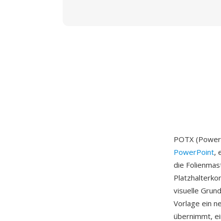
POTX (PowerP
PowerPoint
, 
die Folienmas
Platzhalterko
visuelle Grun
Vorlage ein 
übernimmt, ein