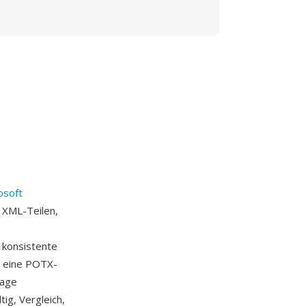
osoft
t XML-Teilen,
e konsistente
t eine POTX-
lage
tig, Vergleich,