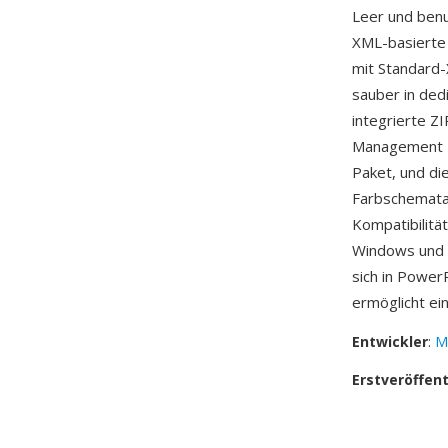
Leer und benut
XML-basierte 
mit Standard-
sauber in ded
integrierte Z
Management — 
Paket, und di
Farbschemata 
Kompatibilitä
Windows und
sich in Power
ermöglicht ei
Entwickler
:
M
Erstveröffen