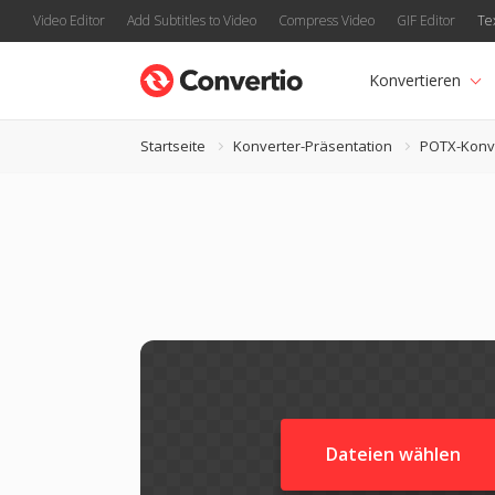
Video Editor
Add Subtitles to Video
Compress Video
GIF Editor
Te
Konvertieren
Startseite
Konverter-Präsentation
POTX-Konv
Dateien wählen