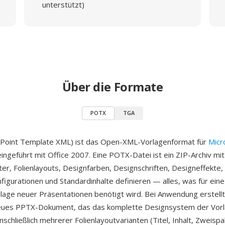
unterstützt)
Über die Formate
POTX
TGA
oint Template XML) ist das Open-XML-Vorlagenformat für
Micr
eingeführt mit Office 2007. Eine POTX-Datei ist ein ZIP-Archiv mi
ter, Folienlayouts, Designfarben, Designschriften, Designeffekte,
nfigurationen und Standardinhalte definieren — alles, was für ein
dlage neuer Präsentationen benötigt wird. Bei Anwendung erstell
neues PPTX-Dokument, das das komplette Designsystem der Vor
schließlich mehrerer Folienlayoutvarianten (Titel, Inhalt, Zweispal