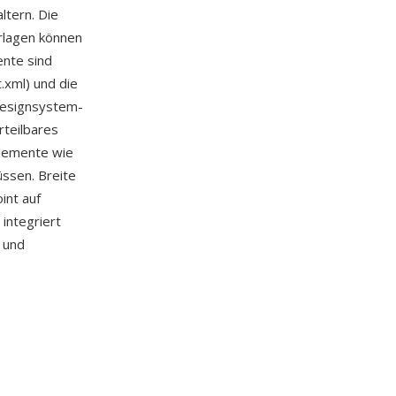
ltern. Die
rlagen können
ente sind
.xml) und die
 Designsystem-
rteilbares
Elemente wie
ssen. Breite
int auf
integriert
 und